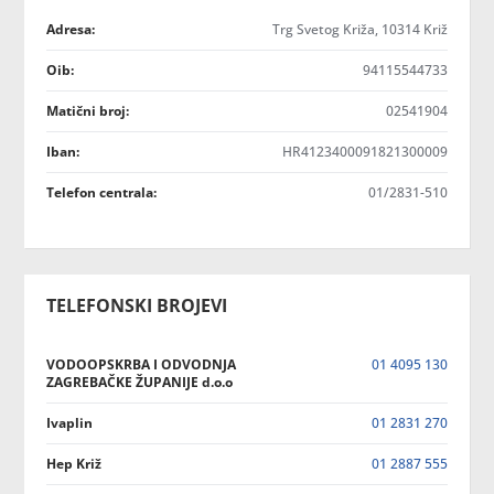
Adresa:
Trg Svetog Križa, 10314 Križ
Oib:
94115544733
Matični broj:
02541904
Iban:
HR4123400091821300009
Telefon centrala:
01/2831-510
TELEFONSKI BROJEVI
VODOOPSKRBA I ODVODNJA
01 4095 130
ZAGREBAČKE ŽUPANIJE d.o.o
Ivaplin
01 2831 270
Hep Križ
01 2887 555