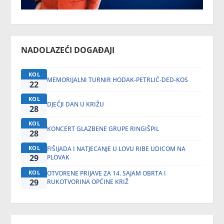
NADOLAZEĆI DOGAĐAJI
KOL
MEMORIJALNI TURNIR HODAK-PETRLIĆ-DED-KOS
22
KOL
DJEČJI DAN U KRIŽU
28
KOL
KONCERT GLAZBENE GRUPE RINGIŠPIL
28
KOL
FIŠIJADA I NATJECANJE U LOVU RIBE UDICOM NA
29
PLOVAK
KOL
OTVORENE PRIJAVE ZA 14. SAJAM OBRTA I
29
RUKOTVORINA OPĆINE KRIŽ