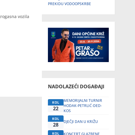
PREKIDU VODOOPSKRBE
trogasna vozila
NADOLAZEĆI DOGAĐAJI
MEMORIJALNI TURNIR
KOL
HODAK-PETRLIĆ-DED-
22
KOS
KOL
DJEČJI DAN U KRIŽU
28
KOL
KONCERT GLAZBENE