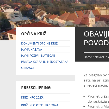
OBAVIJ
OPĆINA KRIŽ
POVOD
DOKUMENTI OPĆINE KRIŽ
JAVNA NABAVA
JAVNI POZIVI I NATJEČAJI
Home
/
Novosti
/
PRIJAVA KVARA ILI NEDOSTATAKA
OBRASCI
Za blagdan Svi
sati,
na prilazn
slijedeći način:
PRESSCLIPPING
Promet u Zag
KRIŽ INFO 2025.
do raskrižja
KRIŽ INFO PROSINAC 2024.
Promet u Mak