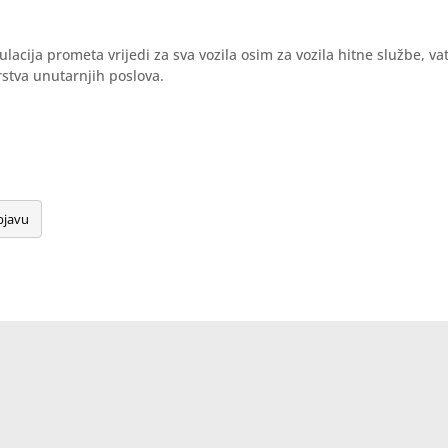
acija prometa vrijedi za sva vozila osim za vozila hitne službe, va
arstva unutarnjih poslova.
bjavu