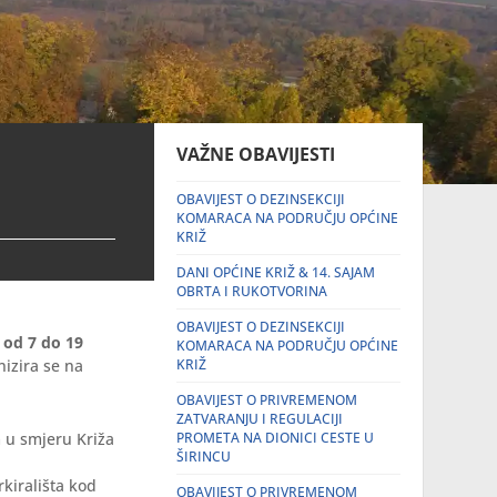
VAŽNE OBAVIJESTI
OBAVIJEST O DEZINSEKCIJI
KOMARACA NA PODRUČJU OPĆINE
KRIŽ
DANI OPĆINE KRIŽ & 14. SAJAM
OBRTA I RUKOTVORINA
OBAVIJEST O DEZINSEKCIJI
) od 7 do 19
KOMARACA NA PODRUČJU OPĆINE
izira se na
KRIŽ
OBAVIJEST O PRIVREMENOM
ZATVARANJU I REGULACIJI
 u smjeru Križa
PROMETA NA DIONICI CESTE U
ŠIRINCU
kirališta kod
OBAVIJEST O PRIVREMENOM