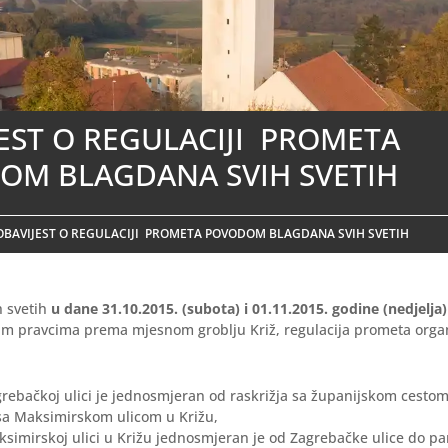
EST O REGULACIJI PROMETA
OM BLAGDANA SVIH SVETIH
OBAVIJEST O REGULACIJI PROMETA POVODOM BLAGDANA SVIH SVETIH
h svetih
u dane 31.10.2015. (subota) i 01.11.2015. godine (nedjelja
im pravcima prema mjesnom groblju Križ, regulacija prometa organ
rebačkoj ulici je jednosmjeran od raskrižja sa županijskom cestom
 sa Maksimirskom ulicom u Križu,
simirskoj ulici u Križu jednosmjeran je od Zagrebačke ulice do par