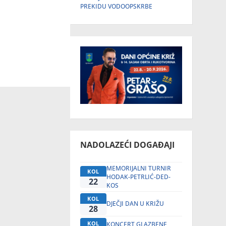
PREKIDU VODOOPSKRBE
NADOLAZEĆI DOGAĐAJI
MEMORIJALNI TURNIR
KOL
HODAK-PETRLIĆ-DED-
22
KOS
KOL
DJEČJI DAN U KRIŽU
28
KOL
KONCERT GLAZBENE