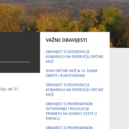
VAŽNE OBAVIJESTI
OBAVIJEST O DEZINSEKCIJI
KOMARACA NA PODRUČJU OPĆINE
KRIŽ
DANI OPĆINE KRIŽ & 14. SAJAM
OBRTA I RUKOTVORINA
OBAVIJEST O DEZINSEKCIJI
lju od 21.
KOMARACA NA PODRUČJU OPĆINE
KRIŽ
OBAVIJEST O PRIVREMENOM
ZATVARANJU I REGULACIJI
PROMETA NA DIONICI CESTE U
ŠIRINCU
OBAVIJEST O PRIVREMENOM