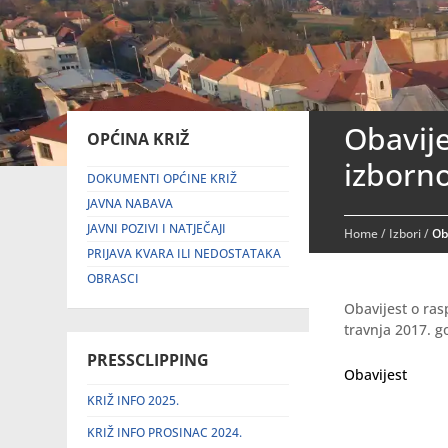
Obavij
OPĆINA KRIŽ
izborno
DOKUMENTI OPĆINE KRIŽ
JAVNA NABAVA
JAVNI POZIVI I NATJEČAJI
Home
/
Izbori
/
Ob
PRIJAVA KVARA ILI NEDOSTATAKA
OBRASCI
Obavijest o ra
travnja 2017. g
PRESSCLIPPING
Obavijest
KRIŽ INFO 2025.
KRIŽ INFO PROSINAC 2024.