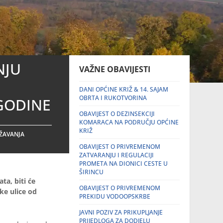
NJU
VAŽNE OBAVIJESTI
DANI OPĆINE KRIŽ & 14. SAJAM
OBRTA I RUKOTVORINA
GODINE
OBAVIJEST O DEZINSEKCIJI
KOMARACA NA PODRUČJU OPĆINE
KRIŽ
ŽAVANJA
OBAVIJEST O PRIVREMENOM
ZATVARANJU I REGULACIJI
PROMETA NA DIONICI CESTE U
ŠIRINCU
ta, biti će
OBAVIJEST O PRIVREMENOM
ke ulice od
PREKIDU VODOOPSKRBE
JAVNI POZIV ZA PRIKUPLJANJE
PRIJEDLOGA ZA DODJELU