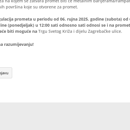
riža na kojem se zatvara promet biti će metalnim barijerama/ramp
ih površina koje su otvorene za promet.
lacija prometa u periodu od 06. rujna 2025. godine (subota) od 6
dine (ponedjeljak) u 12:00 sati odnosno sati odnosi se i na prome
neće biti moguće na
Trgu Svetog Križa i dijelu Zagrebačke ulice.
jemo na razumijevanju!
bjavu