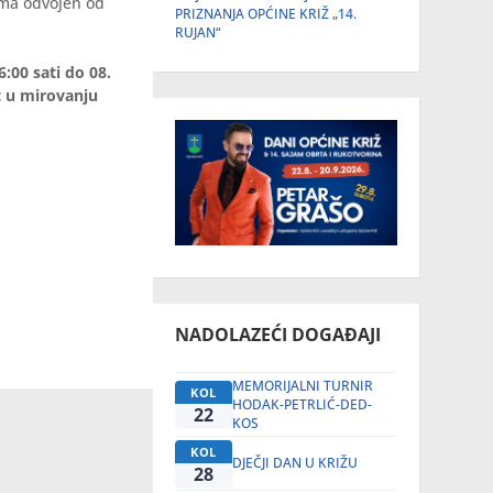
ama odvojen od
PRIZNANJA OPĆINE KRIŽ „14.
RUJAN“
:00 sati do 08.
t u mirovanju
NADOLAZEĆI DOGAĐAJI
MEMORIJALNI TURNIR
KOL
HODAK-PETRLIĆ-DED-
22
KOS
KOL
DJEČJI DAN U KRIŽU
28