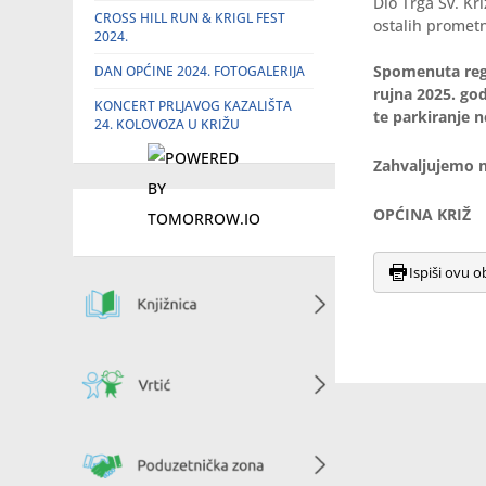
Dio Trga Sv. K
CROSS HILL RUN & KRIGL FEST
ostalih prometn
2024.
Spomenuta regu
DAN OPĆINE 2024. FOTOGALERIJA
rujna 2025. go
KONCERT PRLJAVOG KAZALIŠTA
te parkiranje 
24. KOLOVOZA U KRIŽU
Zahvalju
OPĆINA KRIŽ
Ispiši ovu o