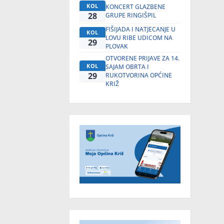
KOL
KONCERT GLAZBENE
28
GRUPE RINGIŠPIL
FIŠIJADA I NATJECANJE U
KOL
LOVU RIBE UDICOM NA
29
PLOVAK
OTVORENE PRIJAVE ZA 14.
KOL
SAJAM OBRTA I
29
RUKOTVORINA OPĆINE
KRIŽ