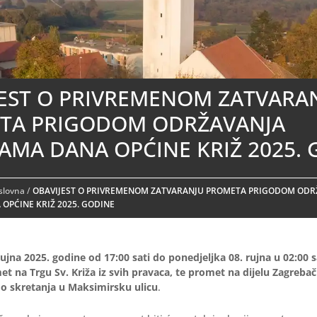
JEST O PRIVREMENOM ZATVARA
TA PRIGODOM ODRŽAVANJA
MA DANA OPĆINE KRIŽ 2025. 
aslovna
/
OBAVIJEST O PRIVREMENOM ZATVARANJU PROMETA PRIGODOM ODR
OPĆINE KRIŽ 2025. GODINE
rujna 2025. godine od 17:00 sati do ponedjeljka 08. rujna u 02:00 sa
met
na Trgu Sv. Križa iz svih pravaca, te promet na dijelu Zagrebač
 do skretanja u Maksimirsku ulicu
.