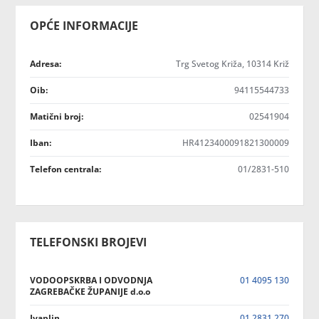
OPĆE INFORMACIJE
Adresa:
Trg Svetog Križa, 10314 Križ
Oib:
94115544733
Matični broj:
02541904
Iban:
HR4123400091821300009
Telefon centrala:
01/2831-510
TELEFONSKI BROJEVI
VODOOPSKRBA I ODVODNJA
01 4095 130
ZAGREBAČKE ŽUPANIJE d.o.o
Ivaplin
01 2831 270