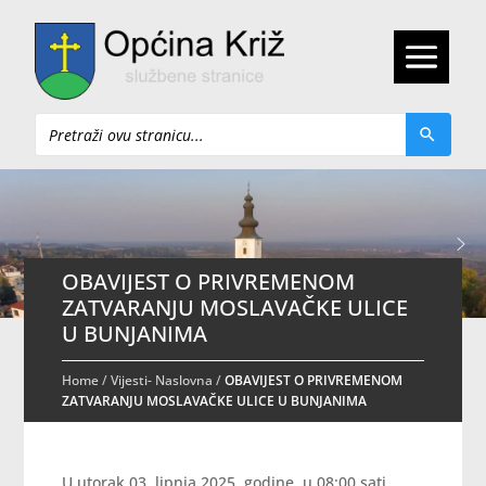
Pretraži
OBAVIJEST O PRIVREMENOM
ZATVARANJU MOSLAVAČKE ULICE
U BUNJANIMA
Home
/
Vijesti- Naslovna
/
OBAVIJEST O PRIVREMENOM
ZATVARANJU MOSLAVAČKE ULICE U BUNJANIMA
U utorak 03. lipnja 2025. godine, u 08:00 sati,