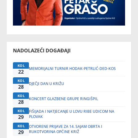
NADOLAZEĆI DOGAĐAJI
KOL
MEMORIJALNI TURNIR HODAK-PETRLIĆ-DED-KOS
22
KOL
DJEČJI DAN U KRIŽU
28
KOL
KONCERT GLAZBENE GRUPE RINGIŠPIL
28
KOL
FIŠIJADA I NATJECANJE U LOVU RIBE UDICOM NA
29
PLOVAK
KOL
OTVORENE PRIJAVE ZA 14. SAJAM OBRTA I
29
RUKOTVORINA OPĆINE KRIŽ