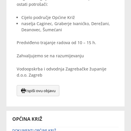
ostati potrošači:
Cijelo područje Općine Križ
naselja Caginec, Graberje Ivanićko, Derežani,
Deanovec, Šumećani
Predviđeno trajanje radova od 10 – 15 h.
Zahvaljujemo se na razumijevanju
Vodoopskrba i odvodnja Zagrebačke županije
d.o.o. Zagreb
Ispiši ovu objavu
OPĆINA KRIŽ
DOKUMENTI OPĆINE KRIŽ