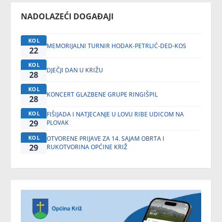
NADOLAZEĆI DOGAĐAJI
KOL
MEMORIJALNI TURNIR HODAK-PETRLIĆ-DED-KOS
22
KOL
DJEČJI DAN U KRIŽU
28
KOL
KONCERT GLAZBENE GRUPE RINGIŠPIL
28
KOL
FIŠIJADA I NATJECANJE U LOVU RIBE UDICOM NA
29
PLOVAK
KOL
OTVORENE PRIJAVE ZA 14. SAJAM OBRTA I
29
RUKOTVORINA OPĆINE KRIŽ