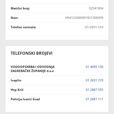
Matični broj:
02541904
Iban:
HR4123400091821300009
Telefon centrala:
01/2831-510
TELEFONSKI BROJEVI
VODOOPSKRBA I ODVODNJA
01 4095 130
ZAGREBAČKE ŽUPANIJE d.o.o
Ivaplin
01 2831 270
Hep Križ
01 2887 555
Policija Ivanić Grad
01 2881 111