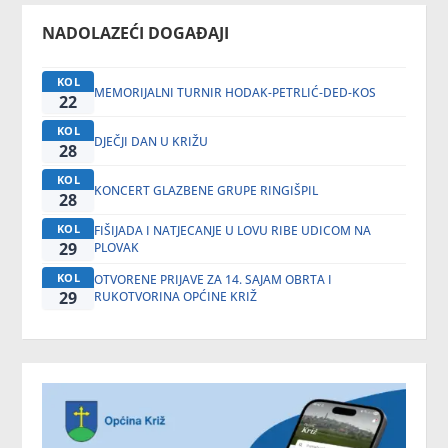
NADOLAZEĆI DOGAĐAJI
KOL
MEMORIJALNI TURNIR HODAK-PETRLIĆ-DED-KOS
22
KOL
DJEČJI DAN U KRIŽU
28
KOL
KONCERT GLAZBENE GRUPE RINGIŠPIL
28
KOL
FIŠIJADA I NATJECANJE U LOVU RIBE UDICOM NA
29
PLOVAK
KOL
OTVORENE PRIJAVE ZA 14. SAJAM OBRTA I
29
RUKOTVORINA OPĆINE KRIŽ