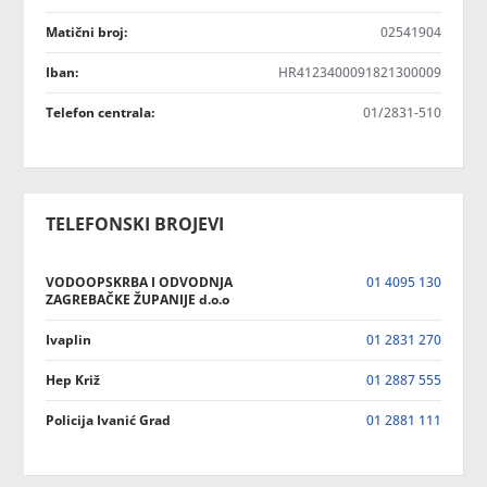
Matični broj:
02541904
Iban:
HR4123400091821300009
Telefon centrala:
01/2831-510
TELEFONSKI BROJEVI
VODOOPSKRBA I ODVODNJA
01 4095 130
ZAGREBAČKE ŽUPANIJE d.o.o
Ivaplin
01 2831 270
Hep Križ
01 2887 555
Policija Ivanić Grad
01 2881 111