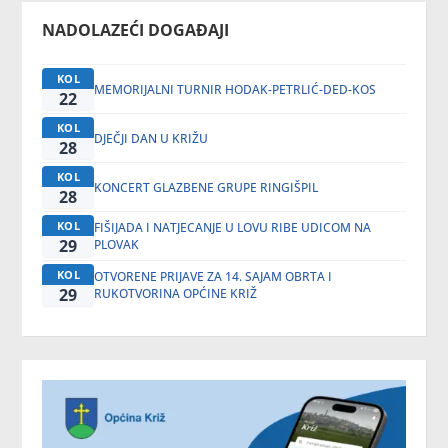
NADOLAZEĆI DOGAĐAJI
KOL
MEMORIJALNI TURNIR HODAK-PETRLIĆ-DED-KOS
22
KOL
DJEČJI DAN U KRIŽU
28
KOL
KONCERT GLAZBENE GRUPE RINGIŠPIL
28
KOL
FIŠIJADA I NATJECANJE U LOVU RIBE UDICOM NA
29
PLOVAK
KOL
OTVORENE PRIJAVE ZA 14. SAJAM OBRTA I
29
RUKOTVORINA OPĆINE KRIŽ