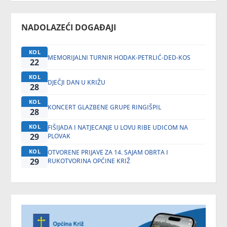
NADOLAZEĆI DOGAĐAJI
KOL
MEMORIJALNI TURNIR HODAK-PETRLIĆ-DED-KOS
22
KOL
DJEČJI DAN U KRIŽU
28
KOL
KONCERT GLAZBENE GRUPE RINGIŠPIL
28
KOL
FIŠIJADA I NATJECANJE U LOVU RIBE UDICOM NA
29
PLOVAK
KOL
OTVORENE PRIJAVE ZA 14. SAJAM OBRTA I
29
RUKOTVORINA OPĆINE KRIŽ