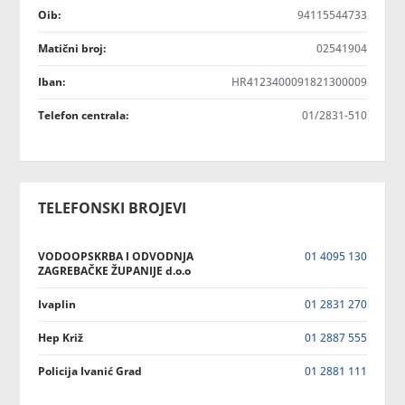
Oib:
94115544733
Matični broj:
02541904
Iban:
HR4123400091821300009
Telefon centrala:
01/2831-510
TELEFONSKI BROJEVI
VODOOPSKRBA I ODVODNJA
01 4095 130
ZAGREBAČKE ŽUPANIJE d.o.o
Ivaplin
01 2831 270
Hep Križ
01 2887 555
Policija Ivanić Grad
01 2881 111