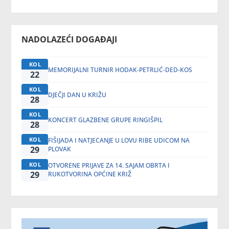
NADOLAZEĆI DOGAĐAJI
KOL
MEMORIJALNI TURNIR HODAK-PETRLIĆ-DED-KOS
22
KOL
DJEČJI DAN U KRIŽU
28
KOL
KONCERT GLAZBENE GRUPE RINGIŠPIL
28
KOL
FIŠIJADA I NATJECANJE U LOVU RIBE UDICOM NA
29
PLOVAK
KOL
OTVORENE PRIJAVE ZA 14. SAJAM OBRTA I
29
RUKOTVORINA OPĆINE KRIŽ