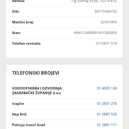
Adresa:
Trg Svetog Križa, 10314 Križ
Oib:
94115544733
Matični broj:
02541904
Iban:
HR4123400091821300009
Telefon centrala:
01/2831-510
TELEFONSKI BROJEVI
VODOOPSKRBA I ODVODNJA
01 4095 130
ZAGREBAČKE ŽUPANIJE d.o.o
Ivaplin
01 2831 270
Hep Križ
01 2887 555
Policija Ivanić Grad
01 2881 111