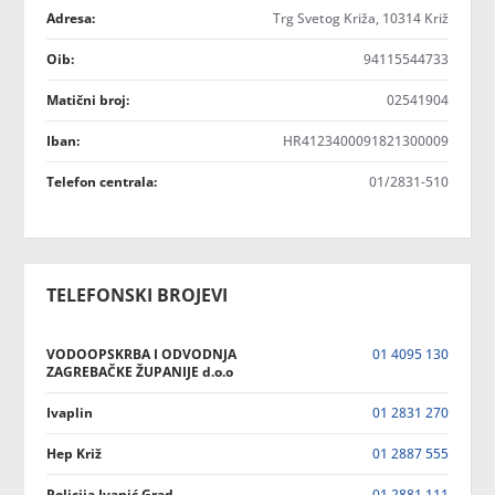
Adresa:
Trg Svetog Križa, 10314 Križ
Oib:
94115544733
Matični broj:
02541904
Iban:
HR4123400091821300009
Telefon centrala:
01/2831-510
TELEFONSKI BROJEVI
VODOOPSKRBA I ODVODNJA
01 4095 130
ZAGREBAČKE ŽUPANIJE d.o.o
Ivaplin
01 2831 270
Hep Križ
01 2887 555
Policija Ivanić Grad
01 2881 111