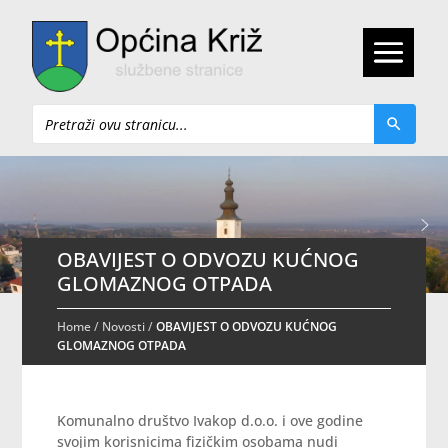
Pretraži
OBAVIJEST O ODVOZU KUĆNOG
GLOMAZNOG OTPADA
Home
/
Novosti
/
OBAVIJEST O ODVOZU KUĆNOG
GLOMAZNOG OTPADA
Komunalno društvo Ivakop d.o.o. i ove godine
svojim korisnicima fizičkim osobama nudi