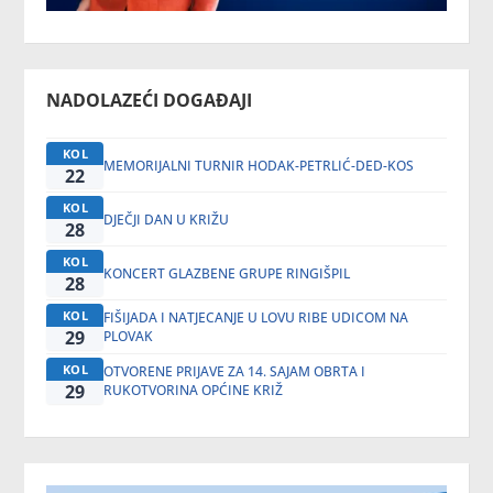
NADOLAZEĆI DOGAĐAJI
KOL
MEMORIJALNI TURNIR HODAK-PETRLIĆ-DED-KOS
22
KOL
DJEČJI DAN U KRIŽU
28
KOL
KONCERT GLAZBENE GRUPE RINGIŠPIL
28
KOL
FIŠIJADA I NATJECANJE U LOVU RIBE UDICOM NA
29
PLOVAK
KOL
OTVORENE PRIJAVE ZA 14. SAJAM OBRTA I
29
RUKOTVORINA OPĆINE KRIŽ