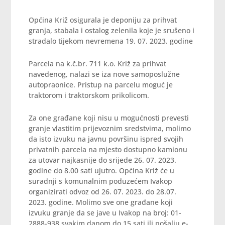
Općina Križ osigurala je deponiju za prihvat
granja, stabala i ostalog zelenila koje je srušeno i
stradalo tijekom nevremena 19. 07. 2023. godine
Parcela na k.č.br. 711 k.o. Križ za prihvat
navedenog, nalazi se iza nove samoposlužne
autopraonice. Pristup na parcelu moguć je
traktorom i traktorskom prikolicom.
Za one građane koji nisu u mogućnosti prevesti
granje vlastitim prijevoznim sredstvima, molimo
da isto izvuku na javnu površinu ispred svojih
privatnih parcela na mjesto dostupno kamionu
za utovar najkasnije do srijede 26. 07. 2023.
godine do 8.00 sati ujutro. Općina Križ će u
suradnji s komunalnim poduzećem Ivakop
organizirati odvoz od 26. 07. 2023. do 28.07.
2023. godine. Molimo sve one građane koji
izvuku granje da se jave u Ivakop na broj: 01-
2888-938 svakim danom do 15 sati ili pošalju e-