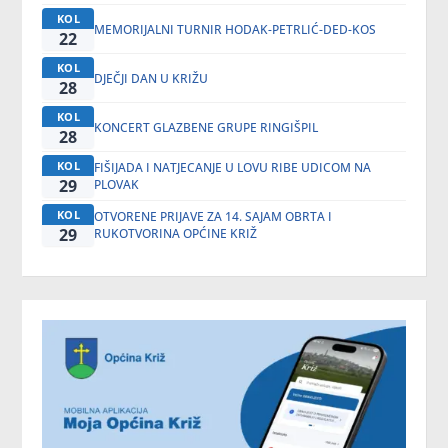
KOL
MEMORIJALNI TURNIR HODAK-PETRLIĆ-DED-KOS
22
KOL
DJEČJI DAN U KRIŽU
28
KOL
KONCERT GLAZBENE GRUPE RINGIŠPIL
28
KOL
FIŠIJADA I NATJECANJE U LOVU RIBE UDICOM NA
29
PLOVAK
KOL
OTVORENE PRIJAVE ZA 14. SAJAM OBRTA I
29
RUKOTVORINA OPĆINE KRIŽ