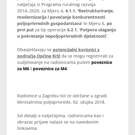
natječaja iz Programa ruralnog razvoja
2014.-2020. za Mjeru 4,
4.1.1. ‘Restrukturiranje,
modernizacija i povećanje konkurentnosti
poljoprivrednih gospodarstava’
te Mjeru 6,
po
prvi put
za tip operacije
6.2.1. ‘Potpora ulaganju
u pokretanje nepoljoprivrednih djelatnosti’
.
Obavještavaju se
potencijalni korisnici s
područja Općine Križ
da se mogu registrirati za
sudjelovanje na radionicama putem
poveznice
za M6
i
poveznice za M4
.
Radionice u Zagrebu bit će održane u zgradi
Minisatrstva poljoprivrede, 02. ožujka 2018.
Svi detalji o natječajima, radionicama kao i
obrazac prijave nalaze se na navedenim
linkovima