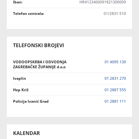
Iban:
HR4123400091821300009
Telefon centrala:
01/2831-510
TELEFONSKI BROJEVI
VODOOPSKRBA I ODVODNJA
01 4095 130
ZAGREBAČKE ŽUPANIJE d.o.o
Ivaplin
01 2831 270
Hep Križ
01 2887 555
Policija Ivanić Grad
01 2881 111
KALENDAR