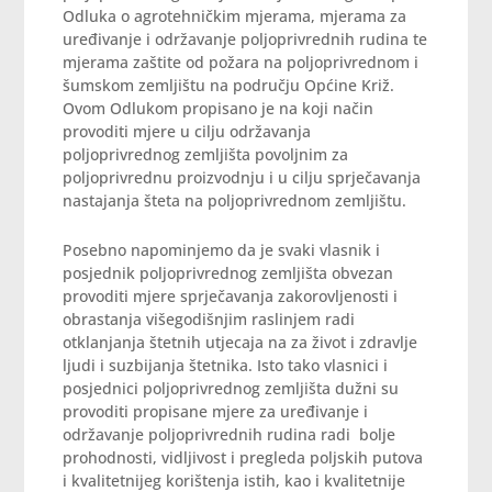
Odluka o agrotehničkim mjerama, mjerama za
uređivanje i održavanje poljoprivrednih rudina te
mjerama zaštite od požara na poljoprivrednom i
šumskom zemljištu na području Općine Križ.
Ovom Odlukom propisano je na koji način
provoditi mjere u cilju održavanja
poljoprivrednog zemljišta povoljnim za
poljoprivrednu proizvodnju i u cilju sprječavanja
nastajanja šteta na poljoprivrednom zemljištu.
Posebno napominjemo da je svaki vlasnik i
posjednik poljoprivrednog zemljišta obvezan
provoditi mjere sprječavanja zakorovljenosti i
obrastanja višegodišnjim raslinjem radi
otklanjanja štetnih utjecaja na za život i zdravlje
ljudi i suzbijanja štetnika. Isto tako vlasnici i
posjednici poljoprivrednog zemljišta dužni su
provoditi propisane mjere za uređivanje i
održavanje poljoprivrednih rudina radi bolje
prohodnosti, vidljivost i pregleda poljskih putova
i kvalitetnijeg korištenja istih, kao i kvalitetnije