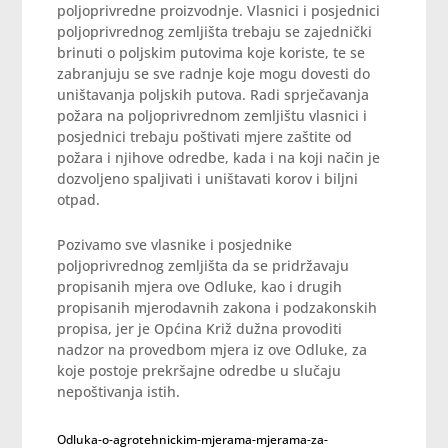
poljoprivredne proizvodnje. Vlasnici i posjednici
poljoprivrednog zemljišta trebaju se zajednički
brinuti o poljskim putovima koje koriste, te se
zabranjuju se sve radnje koje mogu dovesti do
uništavanja poljskih putova. Radi sprječavanja
požara na poljoprivrednom zemljištu vlasnici i
posjednici trebaju poštivati mjere zaštite od
požara i njihove odredbe, kada i na koji način je
dozvoljeno spaljivati i uništavati korov i biljni
otpad.
Pozivamo sve vlasnike i posjednike
poljoprivrednog zemljišta da se pridržavaju
propisanih mjera ove Odluke, kao i drugih
propisanih mjerodavnih zakona i podzakonskih
propisa, jer je Općina Križ dužna provoditi
nadzor na provedbom mjera iz ove Odluke, za
koje postoje prekršajne odredbe u slučaju
nepoštivanja istih.
Odluka-o-agrotehnickim-mjerama-mjerama-za-