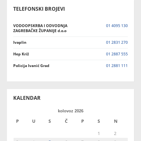
TELEFONSKI BROJEVI
VODOOPSKRBA I ODVODNJA
01 4095 130
ZAGREBAČKE ŽUPANIJE d.o.o
Ivaplin
01 2831 270
Hep Križ
01 2887 555
Policija Ivanić Grad
01 2881 111
KALENDAR
kolovoz 2026
P
U
S
Č
P
S
N
1
2