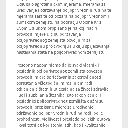
Odluka o agrotehničkim mjerama, mjerama za
uređivanje i održavanje poljoprivrednih rudina te
mjerama zaštite od požara na poljoprivrednom i
šumskom zemljištu na području Općine Križ.
Ovom Odlukom propisano je na koji način
provoditi mjere u cilju održavanja
poljoprivrednog zemljišta povoljnim za
poljoprivrednu proizvodnju i u cilju sprječavanja
nastajanja šteta na poljoprivrednom zemljištu.
Posebno napominjemo da je svaki vlasnik i
posjednik poljoprivrednog zemljišta obvezan
provoditi mjere sprječavanja zakorovljenosti i
obrastanja višegodišnjim raslinjem radi
otklanjanja štetnih utjecaja na za život i zdravlje
ljudi i suzbijanja štetnika. Isto tako vlasnici i
posjednici poljoprivrednog zemljišta dužni su
provoditi propisane mjere za uređivanje i
održavanje poljoprivrednih rudina radi bolje
prohodnosti, vidljivost i pregleda poljskih putova
i kvalitetnijeg korištenja istih, kao i kvalitetnije