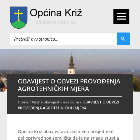
Pretraži
OBAVIJEST O OBVEZI PROVOĐENJA
AGROTEHNIČKIH MJERA
Home
/
Važne obavijesti- naslovna
/
OBAVIJEST O OBVEZI
PROVOĐENJA AGROTEHNIČKIH MJERA
Općina Križ obavještava vlasnike i posjednike
poljoprivrednog zemljišta da je na snagu stupila