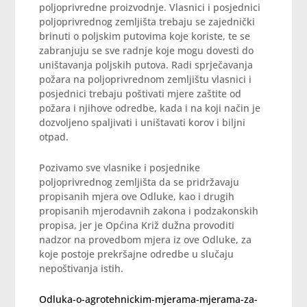
poljoprivredne proizvodnje. Vlasnici i posjednici
poljoprivrednog zemljišta trebaju se zajednički
brinuti o poljskim putovima koje koriste, te se
zabranjuju se sve radnje koje mogu dovesti do
uništavanja poljskih putova. Radi sprječavanja
požara na poljoprivrednom zemljištu vlasnici i
posjednici trebaju poštivati mjere zaštite od
požara i njihove odredbe, kada i na koji način je
dozvoljeno spaljivati i uništavati korov i biljni
otpad.
Pozivamo sve vlasnike i posjednike
poljoprivrednog zemljišta da se pridržavaju
propisanih mjera ove Odluke, kao i drugih
propisanih mjerodavnih zakona i podzakonskih
propisa, jer je Općina Križ dužna provoditi
nadzor na provedbom mjera iz ove Odluke, za
koje postoje prekršajne odredbe u slučaju
nepoštivanja istih.
Odluka-o-agrotehnickim-mjerama-mjerama-za-