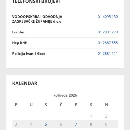
TELEFONSKI BROJEVI
VODOOPSKRBA I ODVODNJA
01 4095 130
ZAGREBAČKE ŽUPANIJE d.o.o
Ivaplin
01 2831 270
Hep Križ
01 2887 555
Policija Ivanić Grad
01 2881 111
KALENDAR
kolovoz 2026
P
U
S
Č
P
S
N
1
2
3
4
5
6
7
8
9