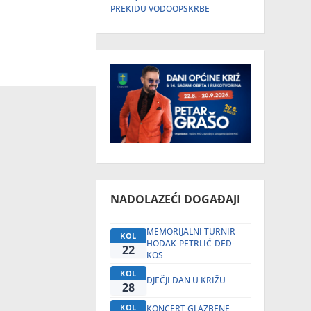
PREKIDU VODOOPSKRBE
NADOLAZEĆI DOGAĐAJI
MEMORIJALNI TURNIR
KOL
HODAK-PETRLIĆ-DED-
22
KOS
KOL
DJEČJI DAN U KRIŽU
28
KOL
KONCERT GLAZBENE