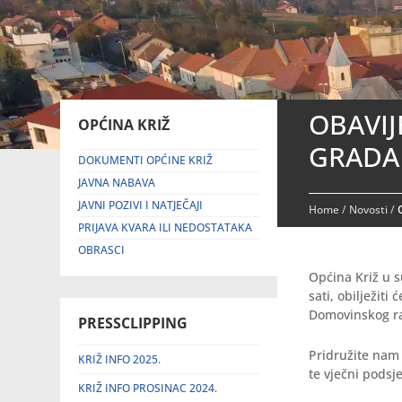
OBAVIJ
OPĆINA KRIŽ
GRADA
DOKUMENTI OPĆINE KRIŽ
JAVNA NABAVA
JAVNI POZIVI I NATJEČAJI
Home
/
Novosti
/
PRIJAVA KVARA ILI NEDOSTATAKA
OBRASCI
Općina Križ u s
sati, obilježit
Domovinskog rat
PRESSCLIPPING
Pridružite nam 
KRIŽ INFO 2025.
te vječni podsj
KRIŽ INFO PROSINAC 2024.