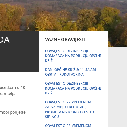
DA
VAŽNE OBAVIJESTI
OBAVIJEST O DEZINSEKCIJI
KOMARACA NA PODRUČJU OPĆINE
KRIŽ
DANI OPĆINE KRIŽ & 14. SAJAM
OBRTA I RUKOTVORINA
OBAVIJEST O DEZINSEKCIJI
početkom u 10
KOMARACA NA PODRUČJU OPĆINE
ranitelja
KRIŽ
OBAVIJEST O PRIVREMENOM
ZATVARANJU I REGULACIJI
simbol pobjede
PROMETA NA DIONICI CESTE U
ŠIRINCU
OBAVIJEST O PRIVREMENOM