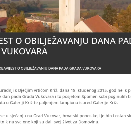
EST O OBILJEŽAVANJU DANA PA
 VUKOVARA
OBAVIJEST O OBILJEŽAVANJU DANA PADA GRADA VUKOVARA
uradnji s Dječjim vrtićom Križ, dana 18. studenog 2015. godine s 
i će dan pada Grada Vukovara i to posjetom Spomen sobi poginulih b
a u Galeriji Križ te paljenjem lampiona ispred Galerije Križ.
se u sjećanju na Grad Vukovar, hrvatski ponos koji je bio i ostao 
etnik na sve one koji su dali svoj život za Domovinu.