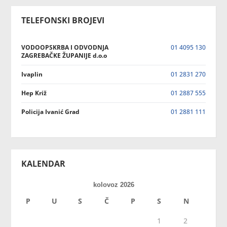
TELEFONSKI BROJEVI
VODOOPSKRBA I ODVODNJA
01 4095 130
ZAGREBAČKE ŽUPANIJE d.o.o
Ivaplin
01 2831 270
Hep Križ
01 2887 555
Policija Ivanić Grad
01 2881 111
KALENDAR
kolovoz 2026
P
U
S
Č
P
S
N
1
2