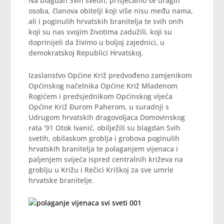
Na blagdan Svih svetih, prisjećamo se dragih
osoba, članova obitelji koji više nisu među nama,
ali i poginulih hrvatskih branitelja te svih onih
koji su nas svojim životima zadužili, koji su
doprinijeli da živimo u boljoj zajednici, u
demokratskoj Republici Hrvatskoj.
Izaslanstvo Općine Križ predvođeno zamjenikom
Općinskog načelnika Općine Križ Mladenom
Rogićem i predsjednikom Općinskog vijeća
Općine Križ Đurom Paherom, u suradnji s
Udrugom hrvatskih dragovoljaca Domovinskog
rata ’91 Otok Ivanić, obilježili su blagdan Svih
svetih, obilaskom groblja i grobova poginulih
hrvatskih branitelja te polaganjem vijenaca i
paljenjem svijeća ispred centralnih križeva na
groblju u Križu i Rečici Kriškoj za sve umrle
hrvatske branitelje.