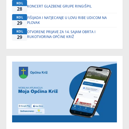
KOL
KONCERT GLAZBENE GRUPE RINGIŠPIL
28
KOL
FIŠIJADA I NATJECANJE U LOVU RIBE UDICOM NA
29
PLOVAK
KOL
OTVORENE PRIJAVE ZA 14. SAJAM OBRTA I
29
RUKOTVORINA OPĆINE KRIŽ