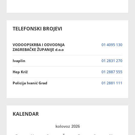
TELEFONSKI BROJEVI
VODOOPSKRBA I ODVODNJA
01 4095 130
ZAGREBAČKE ŽUPANIJE d.o.o
Ivaplin
01 2831 270
Hep Križ
01 2887 555
Policija Ivanić Grad
01 2881 111
KALENDAR
kolovoz 2026