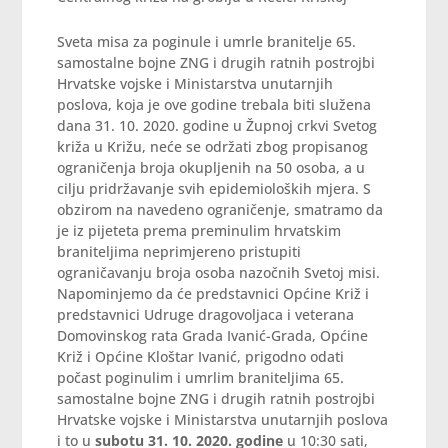
Sveta misa za poginule i umrle branitelje 65.
samostalne bojne ZNG i drugih ratnih postrojbi
Hrvatske vojske i Ministarstva unutarnjih
poslova, koja je ove godine trebala biti služena
dana 31. 10. 2020. godine u Župnoj crkvi Svetog
križa u Križu, neće se održati zbog propisanog
ograničenja broja okupljenih na 50 osoba, a u
cilju pridržavanje svih epidemioloških mjera. S
obzirom na navedeno ograničenje, smatramo da
je iz pijeteta prema preminulim hrvatskim
braniteljima neprimjereno pristupiti
ograničavanju broja osoba nazočnih Svetoj misi.
Napominjemo da će predstavnici Općine Križ i
predstavnici Udruge dragovoljaca i veterana
Domovinskog rata Grada Ivanić-Grada, Općine
Križ i Općine Kloštar Ivanić, prigodno odati
počast poginulim i umrlim braniteljima 65.
samostalne bojne ZNG i drugih ratnih postrojbi
Hrvatske vojske i Ministarstva unutarnjih poslova
i to u
subotu 31. 10. 2020. godine
u 10:30 sati,