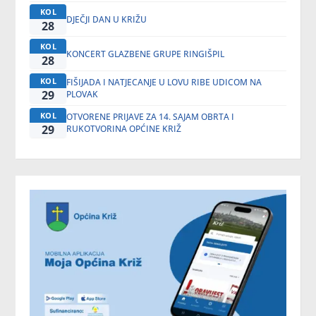
KOL
DJEČJI DAN U KRIŽU
28
KOL
KONCERT GLAZBENE GRUPE RINGIŠPIL
28
KOL
FIŠIJADA I NATJECANJE U LOVU RIBE UDICOM NA
29
PLOVAK
KOL
OTVORENE PRIJAVE ZA 14. SAJAM OBRTA I
29
RUKOTVORINA OPĆINE KRIŽ