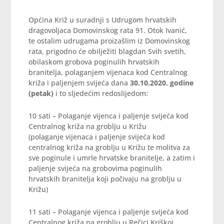
Općina Križ u suradnji s Udrugom hrvatskih
dragovoljaca Domovinskog rata 91. Otok Ivanić,
te ostalim udrugama proizašlim iz Domovinskog
rata, prigodno će obilježiti blagdan Svih svetih,
obilaskom grobova poginulih hrvatskih
branitelja, polaganjem vijenaca kod Centralnog
križa i paljenjem svijeća dana
30.10.2020. godine
(petak)
i to sljedećim redoslijedom:
10 sati – Polaganje vijenca i paljenje svijeća kod
Centralnog križa na groblju u Križu
(polaganje vijenaca i paljenje svijeća kod
centralnog križa na groblju u Križu te molitva za
sve poginule i umrle hrvatske branitelje, a zatim i
paljenje svijeća na grobovima poginulih
hrvatskih branitelja koji počivaju na groblju u
Križu)
11 sati – Polaganje vijenca i paljenje svijeća kod
Centralnog križa na groblju u Rečici Kriškoj