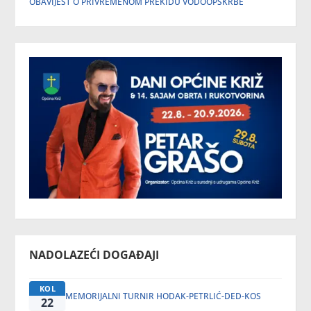
OBAVIJEST O PRIVREMENOM PREKIDU VODOOPSKRBE
NADOLAZEĆI DOGAĐAJI
KOL
MEMORIJALNI TURNIR HODAK-PETRLIĆ-DED-KOS
22