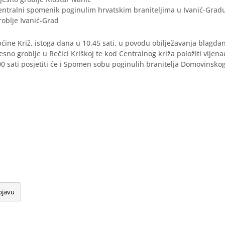
entralni spomenik poginulim hrvatskim braniteljima u Ivanić-Grad
oblje Ivanić-Grad
ćine Križ, istoga dana u 10,45 sati, u povodu obilježavanja blagdan
jesno groblje u Rečici Kriškoj te kod Centralnog križa položiti vijenac
,00 sati posjetiti će i Spomen sobu poginulih branitelja Domovinskog 
bjavu