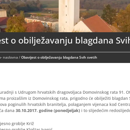
st o obilježavanju blagdana Svi
- naslovna
/
Obavijest o obilježavanju blagdana Svih svetih
uradnji s Udrugom hrvatskih dragovoljaca Domovinskog rata 91. Oto
a proizašlim iz Domovinskog rata, prigodno će obilježiti blagdan S
va poginulih hrvatskih branitelja, polaganjem vijenaca kod Centra
eća dana
30.10.2017. godine (ponedjeljak)
i to slijedećim redoslije
esno groblje Križ
esno groblje Kloštar Ivanić