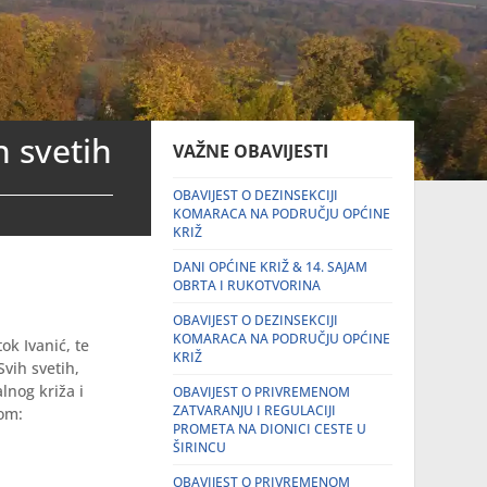
h svetih
VAŽNE OBAVIJESTI
OBAVIJEST O DEZINSEKCIJI
KOMARACA NA PODRUČJU OPĆINE
KRIŽ
DANI OPĆINE KRIŽ & 14. SAJAM
OBRTA I RUKOTVORINA
OBAVIJEST O DEZINSEKCIJI
KOMARACA NA PODRUČJU OPĆINE
k Ivanić, te
KRIŽ
vih svetih,
lnog križa i
OBAVIJEST O PRIVREMENOM
ZATVARANJU I REGULACIJI
dom:
PROMETA NA DIONICI CESTE U
ŠIRINCU
OBAVIJEST O PRIVREMENOM