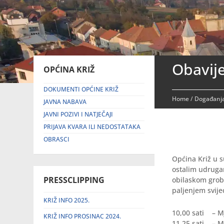
Obavije
OPĆINA KRIŽ
DOKUMENTI OPĆINE KRIŽ
Home
/
Događanja
JAVNA NABAVA
JAVNI POZIVI I NATJEČAJI
PRIJAVA KVARA ILI NEDOSTATAKA
OBRASCI
Općina Križ u s
ostalim udrugam
PRESSCLIPPING
obilaskom grobo
paljenjem svij
KRIŽ INFO 2025.
10,00 sati – Mj
KRIŽ INFO PROSINAC 2024.
11,25 sati – Mj