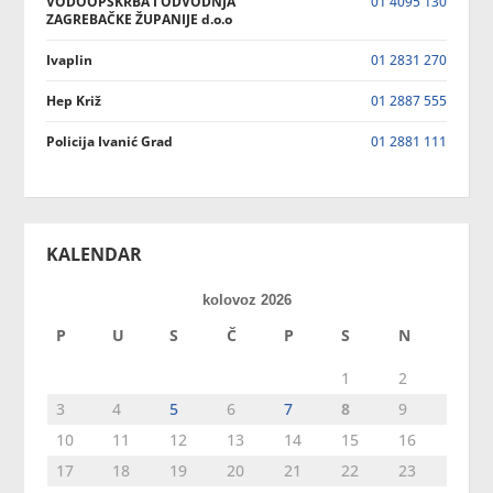
VODOOPSKRBA I ODVODNJA
01 4095 130
ZAGREBAČKE ŽUPANIJE d.o.o
Ivaplin
01 2831 270
Hep Križ
01 2887 555
Policija Ivanić Grad
01 2881 111
KALENDAR
kolovoz 2026
P
U
S
Č
P
S
N
1
2
3
4
5
6
7
8
9
10
11
12
13
14
15
16
17
18
19
20
21
22
23