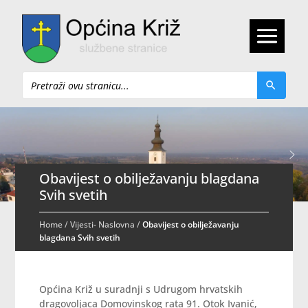
Pretraži
Obavijest o obilježavanju blagdana
Svih svetih
Home
/
Vijesti- Naslovna
/
Obavijest o obilježavanju
blagdana Svih svetih
Općina Križ u suradnji s Udrugom hrvatskih
dragovoljaca Domovinskog rata 91. Otok Ivanić,