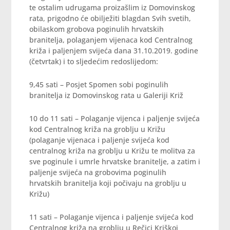
te ostalim udrugama proizašlim iz Domovinskog
rata, prigodno će obilježiti blagdan Svih svetih,
obilaskom grobova poginulih hrvatskih
branitelja, polaganjem vijenaca kod Centralnog
križa i paljenjem svijeća dana 31.10.2019. godine
(četvrtak) i to sljedećim redoslijedom:
9,45 sati – Posjet Spomen sobi poginulih
branitelja iz Domovinskog rata u Galeriji Križ
10 do 11 sati – Polaganje vijenca i paljenje svijeća
kod Centralnog križa na groblju u Križu
(polaganje vijenaca i paljenje svijeća kod
centralnog križa na groblju u Križu te molitva za
sve poginule i umrle hrvatske branitelje, a zatim i
paljenje svijeća na grobovima poginulih
hrvatskih branitelja koji počivaju na groblju u
Križu)
11 sati – Polaganje vijenca i paljenje svijeća kod
Centralnog križa na groblju u Rečici Kriškoj