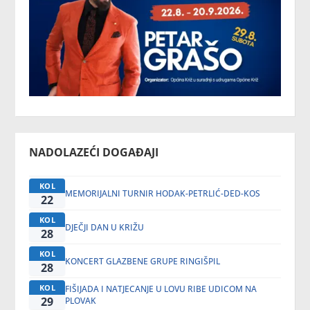
NADOLAZEĆI DOGAĐAJI
KOL
MEMORIJALNI TURNIR HODAK-PETRLIĆ-DED-KOS
22
KOL
DJEČJI DAN U KRIŽU
28
KOL
KONCERT GLAZBENE GRUPE RINGIŠPIL
28
KOL
FIŠIJADA I NATJECANJE U LOVU RIBE UDICOM NA
29
PLOVAK