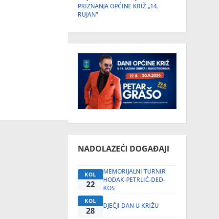
PRIZNANJA OPĆINE KRIŽ „14.
RUJAN“
NADOLAZEĆI DOGAĐAJI
MEMORIJALNI TURNIR
KOL
HODAK-PETRLIĆ-DED-
22
KOS
KOL
DJEČJI DAN U KRIŽU
28