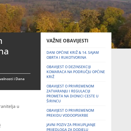
n
VAŽNE OBAVIJESTI
ana
DANI OPĆINE KRIŽ & 14. SAJAM
OBRTA I RUKOTVORINA
OBAVIJEST O DEZINSEKCIJI
KOMARACA NA PODRUČJU OPĆINE
KRIŽ
valnosti i Dana
OBAVIJEST O PRIVREMENOM
ZATVARANJU I REGULACIJI
PROMETA NA DIONICI CESTE U
ŠIRINCU
anitelja u
OBAVIJEST O PRIVREMENOM
PREKIDU VODOOPSKRBE
JAVNI POZIV ZA PRIKUPLJANJE
ž
PRIJEDLOGA ZA DODJELU