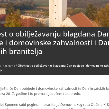
st o obilježavanju blagdana Da
e i domovinske zahvalnosti i D
ih branitelja
- naslovna
/
Obavijest o obilježavanju blagdana Dan pobjede i domovinske zah
ja
lježiti će Dan pobjede i domovinske zahvalnosti te Dan hrvatskih br
voza 2017. godine i to prema sljedećem rasporedu:
sjet Spomen sobi poginulih branitelja Domovinskog rata Općine Kri