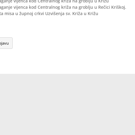
laganje vijenca kod Centralnog križa na groblju u Križu
laganje vijenca kod Centralnog križa na groblju u Rečici Kriškoj.
eta misa u župnoj crkvi Uzvišenja sv. Križa u Križu
bjavu