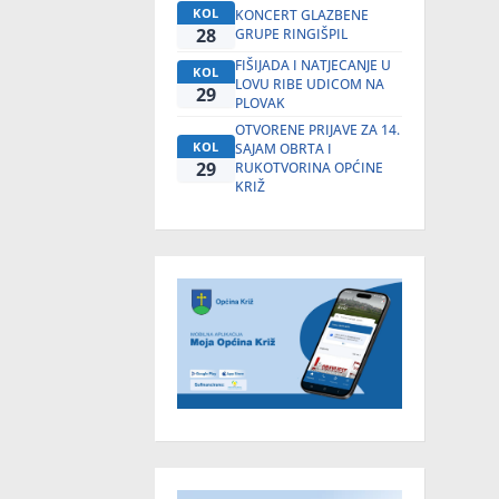
KOL
KONCERT GLAZBENE
28
GRUPE RINGIŠPIL
FIŠIJADA I NATJECANJE U
KOL
LOVU RIBE UDICOM NA
29
PLOVAK
OTVORENE PRIJAVE ZA 14.
KOL
SAJAM OBRTA I
29
RUKOTVORINA OPĆINE
KRIŽ