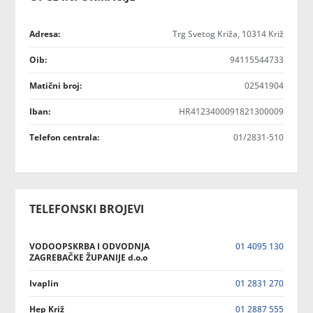
Adresa:
Trg Svetog Križa, 10314 Križ
Oib:
94115544733
Matični broj:
02541904
Iban:
HR4123400091821300009
Telefon centrala:
01/2831-510
TELEFONSKI BROJEVI
VODOOPSKRBA I ODVODNJA
01 4095 130
ZAGREBAČKE ŽUPANIJE d.o.o
Ivaplin
01 2831 270
Hep Križ
01 2887 555