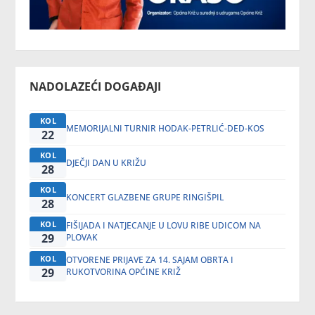
NADOLAZEĆI DOGAĐAJI
KOL
MEMORIJALNI TURNIR HODAK-PETRLIĆ-DED-KOS
22
KOL
DJEČJI DAN U KRIŽU
28
KOL
KONCERT GLAZBENE GRUPE RINGIŠPIL
28
KOL
FIŠIJADA I NATJECANJE U LOVU RIBE UDICOM NA
29
PLOVAK
KOL
OTVORENE PRIJAVE ZA 14. SAJAM OBRTA I
29
RUKOTVORINA OPĆINE KRIŽ