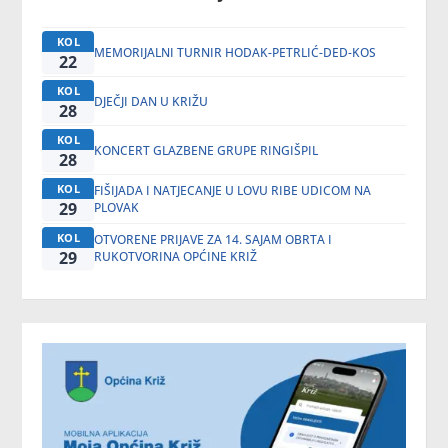
KOL
MEMORIJALNI TURNIR HODAK-PETRLIĆ-DED-KOS
22
KOL
DJEČJI DAN U KRIŽU
28
KOL
KONCERT GLAZBENE GRUPE RINGIŠPIL
28
KOL
FIŠIJADA I NATJECANJE U LOVU RIBE UDICOM NA
29
PLOVAK
KOL
OTVORENE PRIJAVE ZA 14. SAJAM OBRTA I
29
RUKOTVORINA OPĆINE KRIŽ