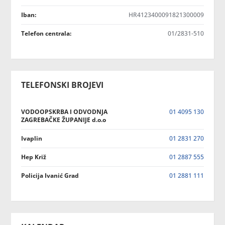
Iban:
HR4123400091821300009
Telefon centrala:
01/2831-510
TELEFONSKI BROJEVI
VODOOPSKRBA I ODVODNJA
01 4095 130
ZAGREBAČKE ŽUPANIJE d.o.o
Ivaplin
01 2831 270
Hep Križ
01 2887 555
Policija Ivanić Grad
01 2881 111