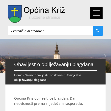
Pretraži
Obavijest o obilježavanju blagdana
Home
/
Važne obavijesti- naslovna
/
Obavijest o
obilježavanju blagdana
Općina Križ obilježiti će blagdan, Dan
neovisnosti prema slijedećem rasporedu: