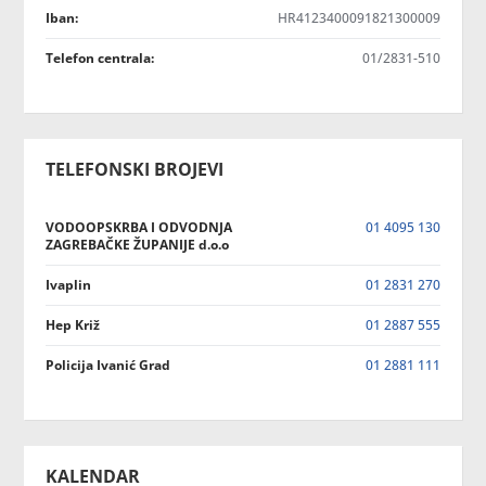
Iban:
HR4123400091821300009
Telefon centrala:
01/2831-510
TELEFONSKI BROJEVI
VODOOPSKRBA I ODVODNJA
01 4095 130
ZAGREBAČKE ŽUPANIJE d.o.o
Ivaplin
01 2831 270
Hep Križ
01 2887 555
Policija Ivanić Grad
01 2881 111
KALENDAR