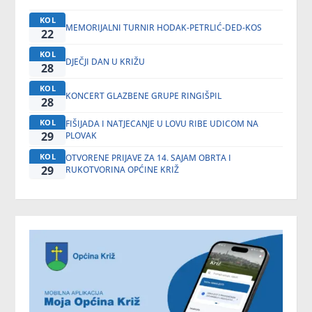
KOL
MEMORIJALNI TURNIR HODAK-PETRLIĆ-DED-KOS
22
KOL
DJEČJI DAN U KRIŽU
28
KOL
KONCERT GLAZBENE GRUPE RINGIŠPIL
28
KOL
FIŠIJADA I NATJECANJE U LOVU RIBE UDICOM NA
29
PLOVAK
KOL
OTVORENE PRIJAVE ZA 14. SAJAM OBRTA I
29
RUKOTVORINA OPĆINE KRIŽ