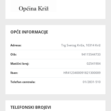
OPĆE INFORMACIJE
Adresa:
Trg Svetog Križa, 10314 Križ
Oib:
94115544733
Matični broj:
02541904
Iban:
HR4123400091821300009
Telefon centrala:
01/2831-510
TELEFONSKI BROJEVI