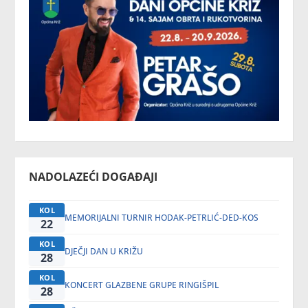
NADOLAZEĆI DOGAĐAJI
KOL
MEMORIJALNI TURNIR HODAK-PETRLIĆ-DED-KOS
22
KOL
DJEČJI DAN U KRIŽU
28
KOL
KONCERT GLAZBENE GRUPE RINGIŠPIL
28