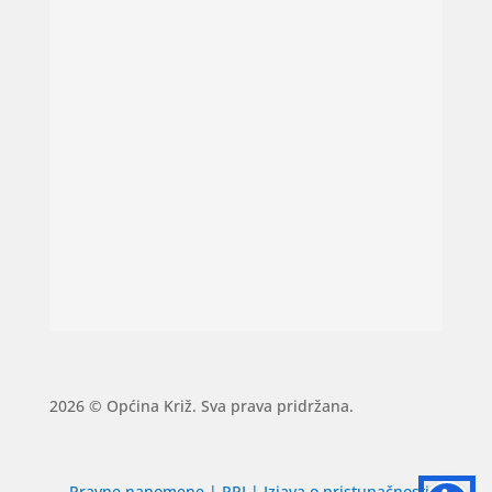
2026 © Općina Križ. Sva prava pridržana.
Pravne napomene
|
PPI
|
Izjava o pristupačnosti
|