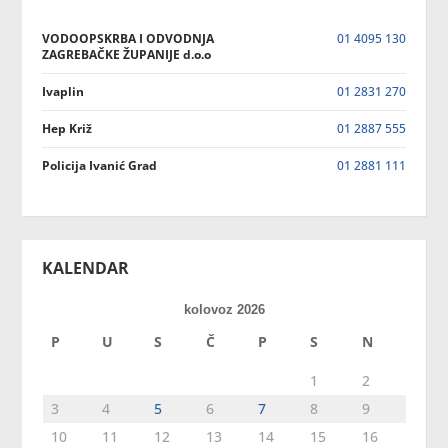
VODOOPSKRBA I ODVODNJA
01 4095 130
ZAGREBAČKE ŽUPANIJE d.o.o
Ivaplin
01 2831 270
Hep Križ
01 2887 555
Policija Ivanić Grad
01 2881 111
KALENDAR
kolovoz 2026
P
U
S
Č
P
S
N
1
2
3
4
5
6
7
8
9
10
11
12
13
14
15
16