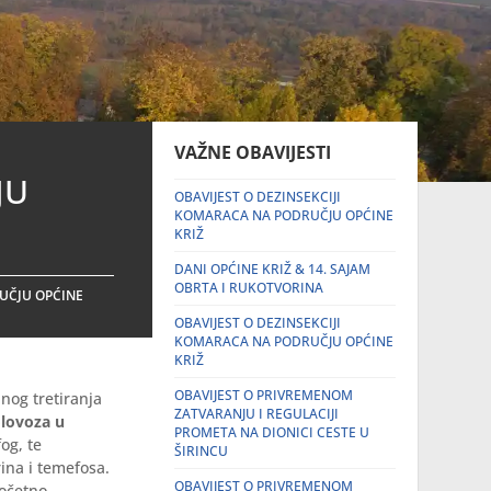
VAŽNE OBAVIJESTI
JU
OBAVIJEST O DEZINSEKCIJI
KOMARACA NA PODRUČJU OPĆINE
KRIŽ
DANI OPĆINE KRIŽ & 14. SAJAM
OBRTA I RUKOTVORINA
UČJU OPĆINE
OBAVIJEST O DEZINSEKCIJI
KOMARACA NA PODRUČJU OPĆINE
KRIŽ
OBAVIJEST O PRIVREMENOM
dnog tretiranja
ZATVARANJU I REGULACIJI
olovoza u
PROMETA NA DIONICI CESTE U
og, te
ŠIRINCU
ina i temefosa.
OBAVIJEST O PRIVREMENOM
početno