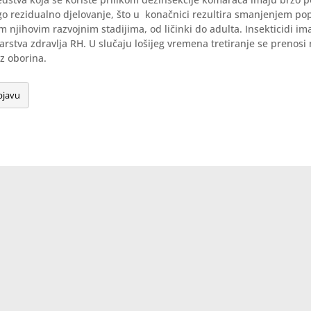
go rezidualno djelovanje, što u konačnici rezultira smanjenjem pop
 njihovim razvojnim stadijima, od ličinki do adulta. Insekticidi im
arstva zdravlja RH. U slučaju lošijeg vremena tretiranje se prenosi 
z oborina.
bjavu