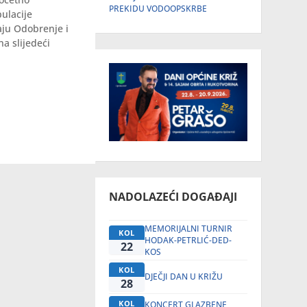
PREKIDU VODOOPSKRBE
ulacije
aju Odobrenje i
na slijedeći
NADOLAZEĆI DOGAĐAJI
MEMORIJALNI TURNIR
KOL
HODAK-PETRLIĆ-DED-
22
KOS
KOL
DJEČJI DAN U KRIŽU
28
KOL
KONCERT GLAZBENE