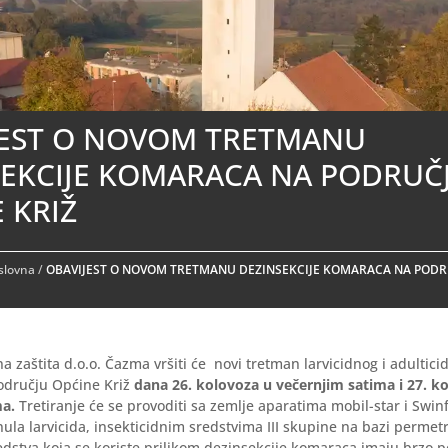
JEST O NOVOM TRETMANU
SEKCIJE KOMARACA NA PODRUČ
 KRIŽ
aslovna
/
OBAVIJEST O NOVOM TRETMANU DEZINSEKCIJE KOMARACA NA PODR
a zaštita d.o.o. Čazma vršiti će novi tretman larvicidnog i adultici
odručju Općine Križ
dana 26. kolovoza u večernjim satima i 27. k
ma.
Tretiranje će se provoditi sa zemlje aparatima mobil-star i Swinf
ula larvicida, insekticidnim sredstvima III skupine na bazi permetr
edstva koja se koriste prilikom dezinsekcije komaraca imaju brzo 