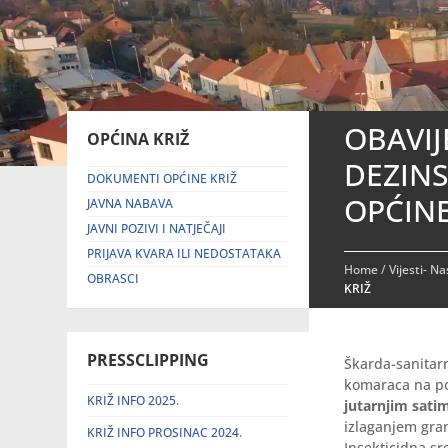
OBAVI
OPĆINA KRIŽ
DEZIN
DOKUMENTI OPĆINE KRIŽ
OPĆINE
JAVNA NABAVA
JAVNI POZIVI I NATJEČAJI
PRIJAVA KVARA ILI NEDOSTATAKA
Home
/
Vijesti- N
OBRASCI
KRIŽ
PRESSCLIPPING
Škarda-sanitarn
komaraca na p
KRIŽ INFO 2025.
jutarnjim sati
izlaganjem gran
KRIŽ INFO PROSINAC 2024.
Insekticidna sr