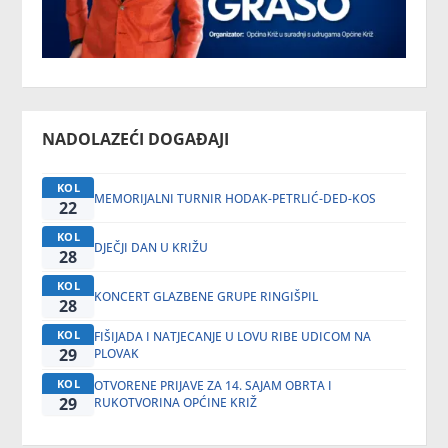
NADOLAZEĆI DOGAĐAJI
KOL
MEMORIJALNI TURNIR HODAK-PETRLIĆ-DED-KOS
22
KOL
DJEČJI DAN U KRIŽU
28
KOL
KONCERT GLAZBENE GRUPE RINGIŠPIL
28
KOL
FIŠIJADA I NATJECANJE U LOVU RIBE UDICOM NA
29
PLOVAK
KOL
OTVORENE PRIJAVE ZA 14. SAJAM OBRTA I
29
RUKOTVORINA OPĆINE KRIŽ