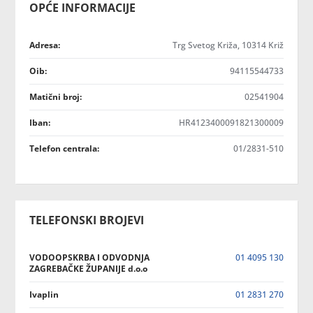
OPĆE INFORMACIJE
Adresa:
Trg Svetog Križa, 10314 Križ
Oib:
94115544733
Matični broj:
02541904
Iban:
HR4123400091821300009
Telefon centrala:
01/2831-510
TELEFONSKI BROJEVI
VODOOPSKRBA I ODVODNJA
01 4095 130
ZAGREBAČKE ŽUPANIJE d.o.o
Ivaplin
01 2831 270