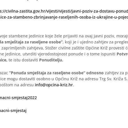
s://civilna-zastita.gov.hr/vijesti/vijesti/javni-poziv-za-dostavu-ponu
ice-za-stambeno-zbrinjavanje-raseljenih-osoba-iz-ukrajine-u-poj
svoje stambene jedinice koje žele prijaviti na ovaj Javni poziv, mora
a smještaja za raseljene osobe”
, koji je i ujedno zahtjev za preg
 zaprimljenih zahtjeva, Stožer civilne zaštite Općine Križ provesti
 jedinice, utvrditi vjerodostojnost ponude i o tome ispuniti
Potvr
ice,
te istu dostaviti
Ponuditelju.
azac
“Ponuda smještaja za raseljene osobe“ odnosno
zahtjev za 
ce mogu dostaviti osobno u Općinu Križ na adresu Trg Sv. Križa 5, K
 poštom na adresu
info@opcina-kriz.hr
.
nacni-smjestaj2022
nacni-smjestaj