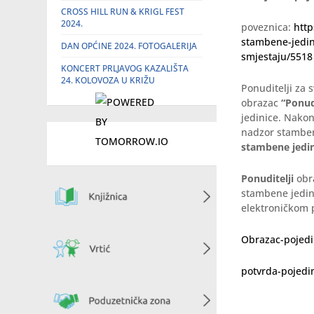
CROSS HILL RUN & KRIGL FEST
2024.
poveznica:
http
stambene-jedin
DAN OPĆINE 2024. FOTOGALERIJA
smjestaju/5518
KONCERT PRLJAVOG KAZALIŠTA
24. KOLOVOZA U KRIŽU
Ponuditelji za 
obrazac
“Ponud
jedinice. Nakon
nadzor stambene
stambene jedin
Ponuditelji
obr
stambene jedini
elektroničkom
Obrazac-pojedi
potvrda-pojedi