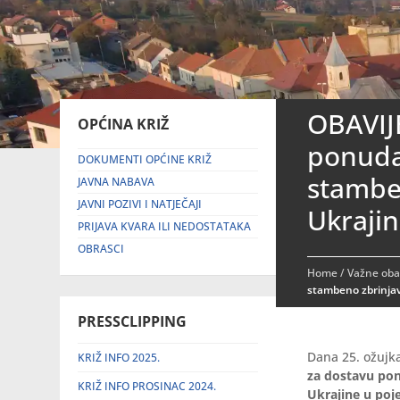
OBAVIJ
OPĆINA KRIŽ
ponuda
DOKUMENTI OPĆINE KRIŽ
stamben
JAVNA NABAVA
JAVNI POZIVI I NATJEČAJI
Ukraji
PRIJAVA KVARA ILI NEDOSTATAKA
OBRASCI
Home
/
Važne obav
stambeno zbrinjav
PRESSCLIPPING
Dana 25. ožujk
KRIŽ INFO 2025.
za dostavu pon
KRIŽ INFO PROSINAC 2024.
Ukrajine u po