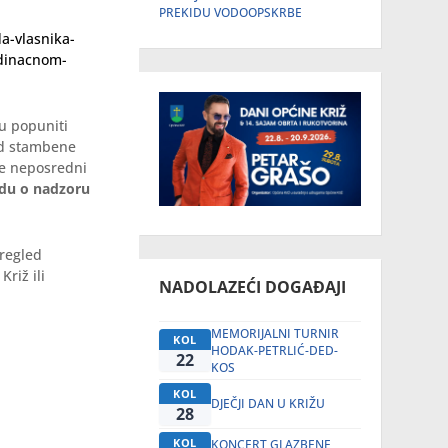
PREKIDU VODOOPSKRBE
da-vlasnika-
edinacnom-
ju popuniti
led stambene
 će neposredni
du o nadzoru
pregled
riž ili
NADOLAZEĆI DOGAĐAJI
MEMORIJALNI TURNIR
KOL
HODAK-PETRLIĆ-DED-
22
KOS
KOL
DJEČJI DAN U KRIŽU
28
KOL
KONCERT GLAZBENE