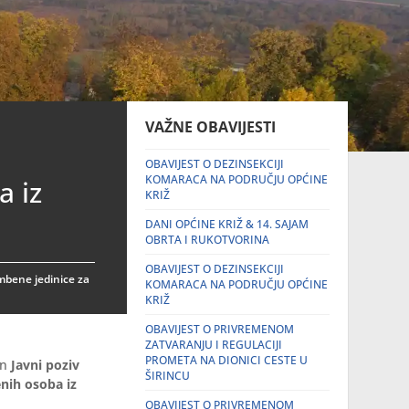
u
VAŽNE OBAVIJESTI
OBAVIJEST O DEZINSEKCIJI
KOMARACA NA PODRUČJU OPĆINE
a iz
KRIŽ
DANI OPĆINE KRIŽ & 14. SAJAM
OBRTA I RUKOTVORINA
OBAVIJEST O DEZINSEKCIJI
mbene jedinice za
KOMARACA NA PODRUČJU OPĆINE
KRIŽ
OBAVIJEST O PRIVREMENOM
ZATVARANJU I REGULACIJI
PROMETA NA DIONICI CESTE U
en
Javni poziv
ŠIRINCU
nih osoba iz
OBAVIJEST O PRIVREMENOM