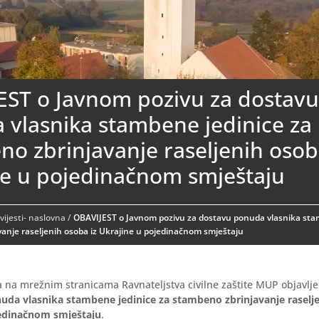
EST o Javnom pozivu za dostav
 vlasnika stambene jedinice za
o zbrinjavanje raseljenih osob
ne u pojedinačnom smještaju
ijesti- naslovna
/
OBAVIJEST o Javnom pozivu za dostavu ponuda vlasnika sta
anje raseljenih osoba iz Ukrajine u pojedinačnom smještaju
a na mrežnim stranicama Ravnateljstva civilne zaštite MUP objavlj
uda vlasnika stambene jedinice za stambeno zbrinjavanje raselje
jedinačnom smještaju
.