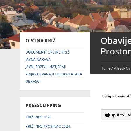
Obavije
OPĆINA KRIŽ
Prosto
DOKUMENTI OPĆINE KRIŽ
JAVNA NABAVA
JAVNI POZIVI I NATJEČAJI
Home
/
Vijesti- N
PRIJAVA KVARA ILI NEDOSTATAKA
OBRASCI
Obavijest-javnosti
PRESSCLIPPING
Ispiši ovu o
KRIŽ INFO 2025.
KRIŽ INFO PROSINAC 2024.