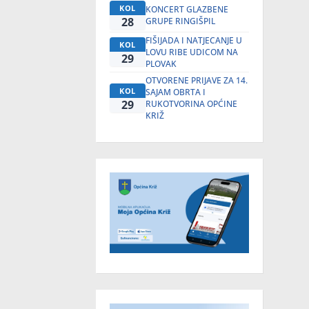
KOL
KONCERT GLAZBENE
28
GRUPE RINGIŠPIL
FIŠIJADA I NATJECANJE U
KOL
LOVU RIBE UDICOM NA
29
PLOVAK
OTVORENE PRIJAVE ZA 14.
KOL
SAJAM OBRTA I
29
RUKOTVORINA OPĆINE
KRIŽ