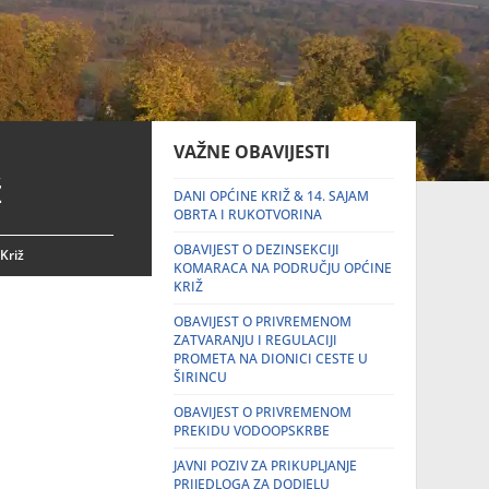
VAŽNE OBAVIJESTI
ž
DANI OPĆINE KRIŽ & 14. SAJAM
OBRTA I RUKOTVORINA
OBAVIJEST O DEZINSEKCIJI
Križ
KOMARACA NA PODRUČJU OPĆINE
KRIŽ
OBAVIJEST O PRIVREMENOM
ZATVARANJU I REGULACIJI
PROMETA NA DIONICI CESTE U
ŠIRINCU
OBAVIJEST O PRIVREMENOM
PREKIDU VODOOPSKRBE
JAVNI POZIV ZA PRIKUPLJANJE
PRIJEDLOGA ZA DODJELU