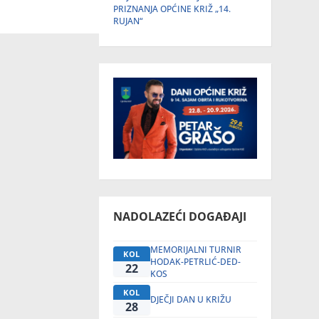
PRIZNANJA OPĆINE KRIŽ „14.
RUJAN“
NADOLAZEĆI DOGAĐAJI
MEMORIJALNI TURNIR
KOL
HODAK-PETRLIĆ-DED-
22
KOS
KOL
DJEČJI DAN U KRIŽU
28