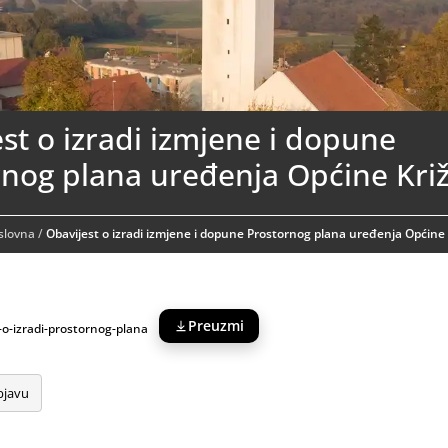
st o izradi izmjene i dopune
rnog plana uređenja Općine Kri
aslovna
/
Obavijest o izradi izmjene i dopune Prostornog plana uređenja Općine 
Preuzmi
-o-izradi-prostornog-plana
bjavu