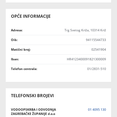
OPĆE INFORMACIJE
Adresa:
Trg Svetog Križa, 10314 Križ
Oib:
94115544733
Matični broj:
02541904
Iban:
HR4123400091821300009
Telefon centrala:
01/2831-510
TELEFONSKI BROJEVI
VODOOPSKRBA I ODVODNJA
01 4095 130
ZAGREBAČKE ŽUPANIJE d.o.o