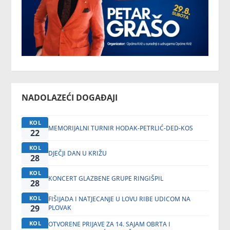
NADOLAZEĆI DOGAĐAJI
KOL
MEMORIJALNI TURNIR HODAK-PETRLIĆ-DED-KOS
22
KOL
DJEČJI DAN U KRIŽU
28
KOL
KONCERT GLAZBENE GRUPE RINGIŠPIL
28
KOL
FIŠIJADA I NATJECANJE U LOVU RIBE UDICOM NA
29
PLOVAK
KOL
OTVORENE PRIJAVE ZA 14. SAJAM OBRTA I