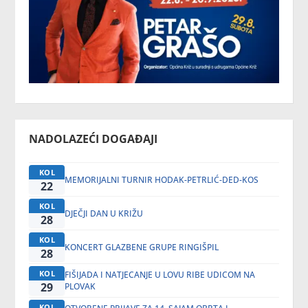
NADOLAZEĆI DOGAĐAJI
KOL
MEMORIJALNI TURNIR HODAK-PETRLIĆ-DED-KOS
22
KOL
DJEČJI DAN U KRIŽU
28
KOL
KONCERT GLAZBENE GRUPE RINGIŠPIL
28
KOL
FIŠIJADA I NATJECANJE U LOVU RIBE UDICOM NA
29
PLOVAK
KOL