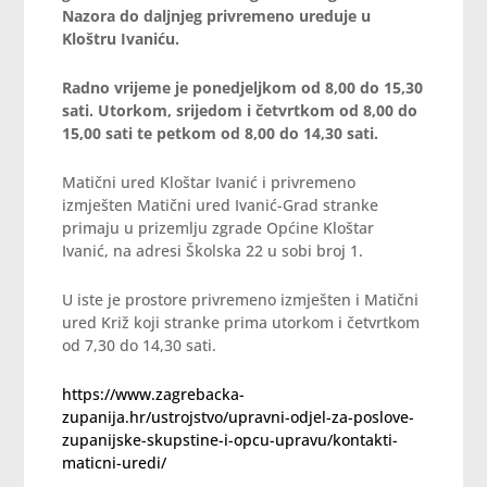
Nazora do daljnjeg privremeno ureduje u
Kloštru Ivaniću.
Radno vrijeme je ponedjeljkom od 8,00 do 15,30
sati. Utorkom, srijedom i četvrtkom od 8,00 do
15,00 sati te petkom od 8,00 do 14,30 sati.
Matični ured Kloštar Ivanić i privremeno
izmješten Matični ured Ivanić-Grad stranke
primaju u prizemlju zgrade Općine Kloštar
Ivanić, na adresi Školska 22 u sobi broj 1.
U iste je prostore privremeno izmješten i Matični
ured Križ koji stranke prima utorkom i četvrtkom
od 7,30 do 14,30 sati.
https://www.zagrebacka-
zupanija.hr/ustrojstvo/upravni-odjel-za-poslove-
zupanijske-skupstine-i-opcu-upravu/kontakti-
maticni-uredi/