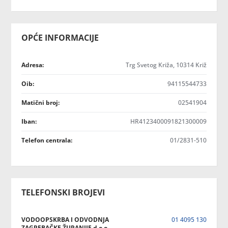
OPĆE INFORMACIJE
Adresa:
Trg Svetog Križa, 10314 Križ
Oib:
94115544733
Matični broj:
02541904
Iban:
HR4123400091821300009
Telefon centrala:
01/2831-510
TELEFONSKI BROJEVI
VODOOPSKRBA I ODVODNJA
01 4095 130
ZAGREBAČKE ŽUPANIJE d.o.o