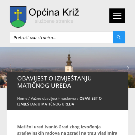
Pretraži
OBAVIJEST O IZMJEŠTANJU
MATIČNOG UREDA
Home
/
Važne obavijesti- naslovna
/
OBAVIJEST O
IZMJEŠTANJU MATIČNOG UREDA
Matični ured Ivanić-Grad zbog izvođenja
građevinskih radova na zgradi na trgu Vladimira