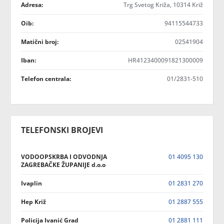
Adresa:
Trg Svetog Križa, 10314 Križ
Oib:
94115544733
Matični broj:
02541904
Iban:
HR4123400091821300009
Telefon centrala:
01/2831-510
TELEFONSKI BROJEVI
VODOOPSKRBA I ODVODNJA
01 4095 130
ZAGREBAČKE ŽUPANIJE d.o.o
Ivaplin
01 2831 270
Hep Križ
01 2887 555
Policija Ivanić Grad
01 2881 111