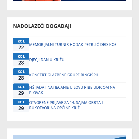
NADOLAZEĆI DOGAĐAJI
KOL
MEMORIJALNI TURNIR HODAK-PETRLIĆ-DED-KOS
22
KOL
DJEČJI DAN U KRIŽU
28
KOL
KONCERT GLAZBENE GRUPE RINGIŠPIL
28
KOL
FIŠIJADA I NATJECANJE U LOVU RIBE UDICOM NA
29
PLOVAK
KOL
OTVORENE PRIJAVE ZA 14. SAJAM OBRTA I
29
RUKOTVORINA OPĆINE KRIŽ