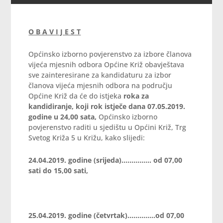
O B A V I J E S T
Općinsko izborno povjerenstvo za izbore članova
vijeća mjesnih odbora Općine Križ obavještava
sve zainteresirane za kandidaturu za izbor
članova vijeća mjesnih odbora na području
Općine Križ da će do istjeka
roka za
kandidiranje, koji rok istječe dana 07.05.2019.
godine u 24,00 sata,
Općinsko izborno
povjerenstvo raditi u sjedištu u Općini Križ, Trg
Svetog Križa 5 u Križu, kako slijedi:
24.04.2019. godine (srijeda)…………… od 07,00
sati do 15,00 sati,
25.04.2019. godine (četvrtak)…………..od 07,00