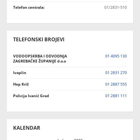
Telefon centrala:
01/2831-510
TELEFONSKI BROJEVI
VODOOPSKRBA I ODVODNJA
01 4095 130
ZAGREBAČKE ŽUPANIJE d.o.o
Ivaplin
01 2831 270
Hep Križ
01 2887 555
Policija Ivanić Grad
01 2881 111
KALENDAR