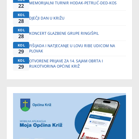
MEMORIJALNI TURNIR HODAK-PETRLIĆ-DED-KOS
22
KOL
DJEČJI DAN U KRIŽU
28
KOL
KONCERT GLAZBENE GRUPE RINGIŠPIL
28
KOL
FIŠIJADA I NATJECANJE U LOVU RIBE UDICOM NA
29
PLOVAK
KOL
OTVORENE PRIJAVE ZA 14. SAJAM OBRTA I
29
RUKOTVORINA OPĆINE KRIŽ