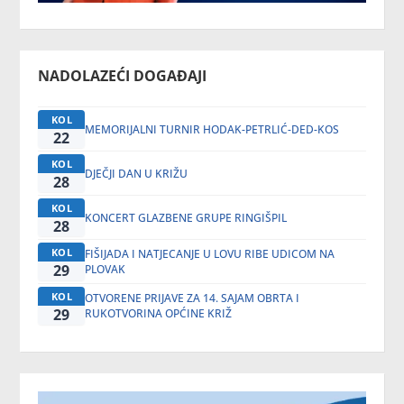
NADOLAZEĆI DOGAĐAJI
KOL
MEMORIJALNI TURNIR HODAK-PETRLIĆ-DED-KOS
22
KOL
DJEČJI DAN U KRIŽU
28
KOL
KONCERT GLAZBENE GRUPE RINGIŠPIL
28
KOL
FIŠIJADA I NATJECANJE U LOVU RIBE UDICOM NA
29
PLOVAK
KOL
OTVORENE PRIJAVE ZA 14. SAJAM OBRTA I
29
RUKOTVORINA OPĆINE KRIŽ