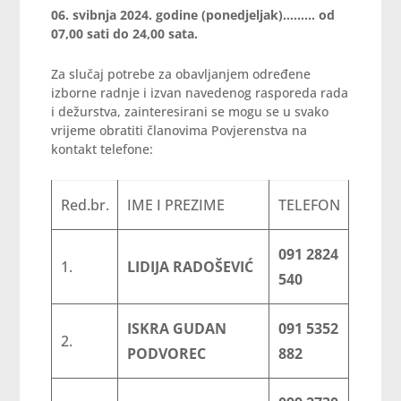
06. svibnja 2024. godine (ponedjeljak)……… od
07,00 sati do 24,00 sata.
Za slučaj potrebe za obavljanjem određene
izborne radnje i izvan navedenog rasporeda rada
i dežurstva, zainteresirani se mogu se u svako
vrijeme obratiti članovima Povjerenstva na
kontakt telefone:
Red.br.
IME I PREZIME
TELEFON
091 2824
1.
LIDIJA RADOŠEVIĆ
540
ISKRA GUDAN
091 5352
2.
PODVOREC
882