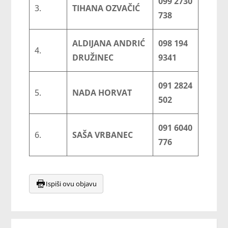
099 2730
3.
TIHANA OZVAČIĆ
738
ALDIJANA ANDRIĆ
098 194
4.
DRUŽINEC
9341
091 2824
5.
NADA HORVAT
502
091 6040
6.
SAŠA VRBANEC
776
Ispiši ovu objavu