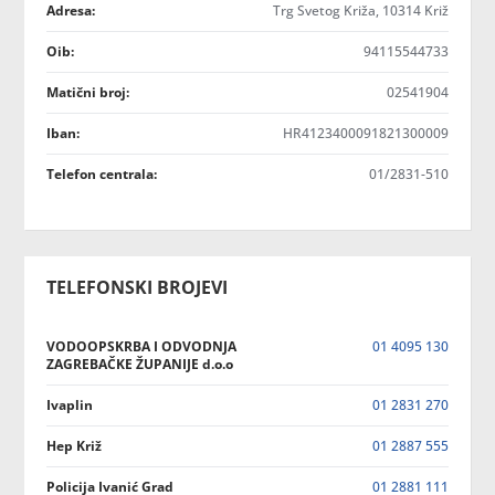
Adresa:
Trg Svetog Križa, 10314 Križ
Oib:
94115544733
Matični broj:
02541904
Iban:
HR4123400091821300009
Telefon centrala:
01/2831-510
TELEFONSKI BROJEVI
VODOOPSKRBA I ODVODNJA
01 4095 130
ZAGREBAČKE ŽUPANIJE d.o.o
Ivaplin
01 2831 270
Hep Križ
01 2887 555
Policija Ivanić Grad
01 2881 111