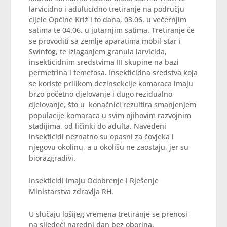
larvicidno i adulticidno tretiranje na području
cijele Općine Križ i to dana, 03.06. u večernjim
satima te 04.06. u jutarnjim satima. Tretiranje će
se provoditi sa zemlje aparatima mobil-star i
Swinfog, te izlaganjem granula larvicida,
insekticidnim sredstvima III skupine na bazi
permetrina i temefosa. Insekticidna sredstva koja
se koriste prilikom dezinsekcije komaraca imaju
brzo početno djelovanje i dugo rezidualno
djelovanje, što u konačnici rezultira smanjenjem
populacije komaraca u svim njihovim razvojnim
stadijima, od ličinki do adulta. Navedeni
insekticidi neznatno su opasni za čovjeka i
njegovu okolinu, a u okolišu ne zaostaju, jer su
biorazgradivi.
Insekticidi imaju Odobrenje i Rješenje
Ministarstva zdravlja RH.
U slučaju lošijeg vremena tretiranje se prenosi
na sljedeći naredni dan bez oborina.