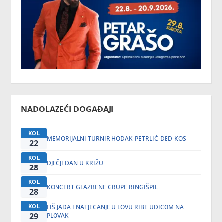
NADOLAZEĆI DOGAĐAJI
KOL
MEMORIJALNI TURNIR HODAK-PETRLIĆ-DED-KOS
22
KOL
DJEČJI DAN U KRIŽU
28
KOL
KONCERT GLAZBENE GRUPE RINGIŠPIL
28
KOL
FIŠIJADA I NATJECANJE U LOVU RIBE UDICOM NA
29
PLOVAK