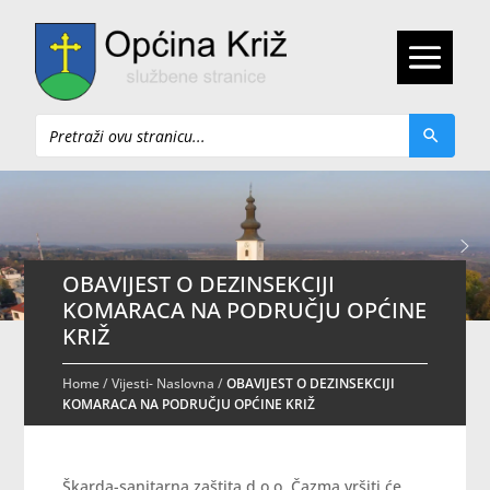
Pretraži
OBAVIJEST O DEZINSEKCIJI
KOMARACA NA PODRUČJU OPĆINE
KRIŽ
Home
/
Vijesti- Naslovna
/
OBAVIJEST O DEZINSEKCIJI
KOMARACA NA PODRUČJU OPĆINE KRIŽ
Škarda-sanitarna zaštita d.o.o. Čazma vršiti će