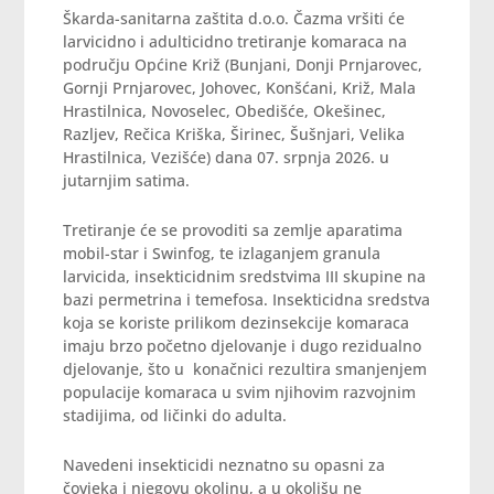
Škarda-sanitarna zaštita d.o.o. Čazma vršiti će
larvicidno i adulticidno tretiranje komaraca na
području Općine Križ (Bunjani, Donji Prnjarovec,
Gornji Prnjarovec, Johovec, Konšćani, Križ, Mala
Hrastilnica, Novoselec, Obedišće, Okešinec,
Razljev, Rečica Kriška, Širinec, Šušnjari, Velika
Hrastilnica, Vezišće) dana 07. srpnja 2026. u
jutarnjim satima.
Tretiranje će se provoditi sa zemlje aparatima
mobil-star i Swinfog, te izlaganjem granula
larvicida, insekticidnim sredstvima III skupine na
bazi permetrina i temefosa. Insekticidna sredstva
koja se koriste prilikom dezinsekcije komaraca
imaju brzo početno djelovanje i dugo rezidualno
djelovanje, što u konačnici rezultira smanjenjem
populacije komaraca u svim njihovim razvojnim
stadijima, od ličinki do adulta.
Navedeni insekticidi neznatno su opasni za
čovjeka i njegovu okolinu, a u okolišu ne