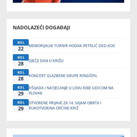
NADOLAZEĆI DOGAĐAJI
KOL
MEMORIJALNI TURNIR HODAK-PETRLIĆ-DED-KOS
22
KOL
DJEČJI DAN U KRIŽU
28
KOL
KONCERT GLAZBENE GRUPE RINGIŠPIL
28
KOL
FIŠIJADA I NATJECANJE U LOVU RIBE UDICOM NA
29
PLOVAK
KOL
OTVORENE PRIJAVE ZA 14. SAJAM OBRTA I
29
RUKOTVORINA OPĆINE KRIŽ