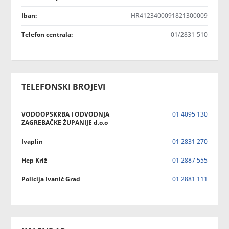
Iban:
HR4123400091821300009
Telefon centrala:
01/2831-510
TELEFONSKI BROJEVI
VODOOPSKRBA I ODVODNJA
01 4095 130
ZAGREBAČKE ŽUPANIJE d.o.o
Ivaplin
01 2831 270
Hep Križ
01 2887 555
Policija Ivanić Grad
01 2881 111