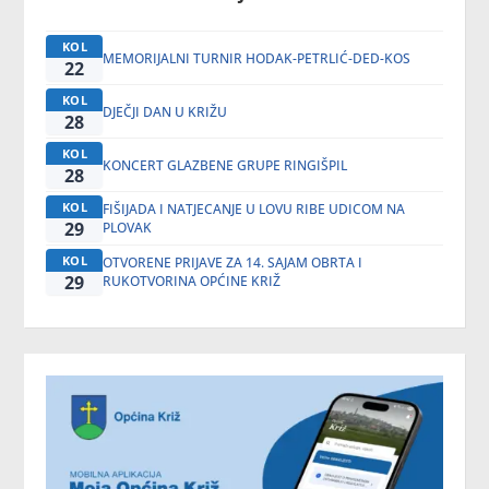
KOL
MEMORIJALNI TURNIR HODAK-PETRLIĆ-DED-KOS
22
KOL
DJEČJI DAN U KRIŽU
28
KOL
KONCERT GLAZBENE GRUPE RINGIŠPIL
28
KOL
FIŠIJADA I NATJECANJE U LOVU RIBE UDICOM NA
29
PLOVAK
KOL
OTVORENE PRIJAVE ZA 14. SAJAM OBRTA I
29
RUKOTVORINA OPĆINE KRIŽ