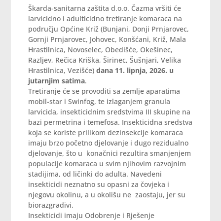
Škarda-sanitarna zaštita d.o.o. Čazma vršiti će
larvicidno i adulticidno tretiranje komaraca na
području Općine Križ (Bunjani, Donji Prnjarovec,
Gornji Prnjarovec, Johovec, Konšćani, Križ, Mala
Hrastilnica, Novoselec, Obedišće, Okešinec,
Razljev, Rečica Kriška, Širinec, Šušnjari, Velika
Hrastilnica, Vezišće)
dana 11. lipnja, 2026. u
jutarnjim satima
.
Tretiranje će se provoditi sa zemlje aparatima
mobil-star i Swinfog, te izlaganjem granula
larvicida, insekticidnim sredstvima III skupine na
bazi permetrina i temefosa. Insekticidna sredstva
koja se koriste prilikom dezinsekcije komaraca
imaju brzo početno djelovanje i dugo rezidualno
djelovanje, što u konačnici rezultira smanjenjem
populacije komaraca u svim njihovim razvojnim
stadijima, od ličinki do adulta. Navedeni
insekticidi neznatno su opasni za čovjeka i
njegovu okolinu, a u okolišu ne zaostaju, jer su
biorazgradivi.
Insekticidi imaju Odobrenje i Rješenje