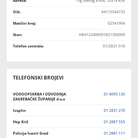
Adresa:
Trg Svetog Križa, 10314 Križ
Oib:
94115544733
Matični broj:
02541904
Iban:
HR4123400091821300009
Telefon centrala:
01/2831-510
TELEFONSKI BROJEVI
VODOOPSKRBA I ODVODNJA
01 4095 130
ZAGREBAČKE ŽUPANIJE d.o.o
Ivaplin
01 2831 270
Hep Križ
01 2887 555
Policija Ivanić Grad
01 2881 111