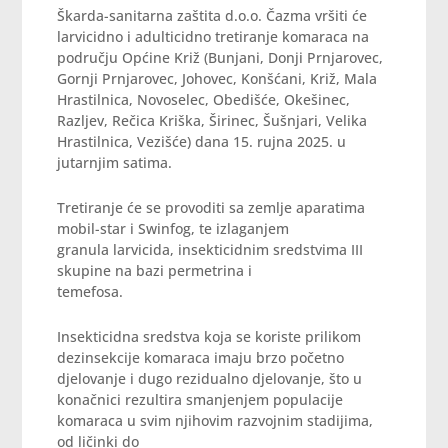
Škarda-sanitarna zaštita d.o.o. Čazma vršiti će
larvicidno i adulticidno tretiranje komaraca na
području Općine Križ (Bunjani, Donji Prnjarovec,
Gornji Prnjarovec, Johovec, Konšćani, Križ, Mala
Hrastilnica, Novoselec, Obedišće, Okešinec,
Razljev, Rečica Kriška, Širinec, Šušnjari, Velika
Hrastilnica, Vezišće) dana 15. rujna 2025. u
jutarnjim satima.
Tretiranje će se provoditi sa zemlje aparatima
mobil-star i Swinfog, te izlaganjem
granula larvicida, insekticidnim sredstvima III
skupine na bazi permetrina i
temefosa.
Insekticidna sredstva koja se koriste prilikom
dezinsekcije komaraca imaju brzo početno
djelovanje i dugo rezidualno djelovanje, što u
konačnici rezultira smanjenjem populacije
komaraca u svim njihovim razvojnim stadijima,
od ličinki do