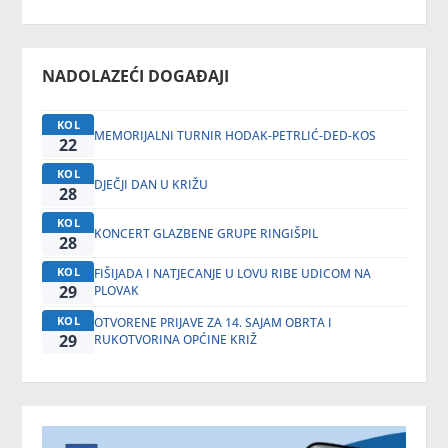
NADOLAZEĆI DOGAĐAJI
KOL
MEMORIJALNI TURNIR HODAK-PETRLIĆ-DED-KOS
22
KOL
DJEČJI DAN U KRIŽU
28
KOL
KONCERT GLAZBENE GRUPE RINGIŠPIL
28
KOL
FIŠIJADA I NATJECANJE U LOVU RIBE UDICOM NA
29
PLOVAK
KOL
OTVORENE PRIJAVE ZA 14. SAJAM OBRTA I
29
RUKOTVORINA OPĆINE KRIŽ