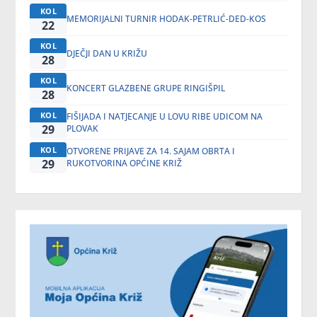
KOL
MEMORIJALNI TURNIR HODAK-PETRLIĆ-DED-KOS
22
KOL
DJEČJI DAN U KRIŽU
28
KOL
KONCERT GLAZBENE GRUPE RINGIŠPIL
28
KOL
FIŠIJADA I NATJECANJE U LOVU RIBE UDICOM NA
29
PLOVAK
KOL
OTVORENE PRIJAVE ZA 14. SAJAM OBRTA I
29
RUKOTVORINA OPĆINE KRIŽ