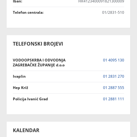
Iban:
HR4123400091821300009
Telefon centrala:
01/2831-510
TELEFONSKI BROJEVI
VODOOPSKRBA I ODVODNJA
01 4095 130
ZAGREBAČKE ŽUPANIJE d.o.o
Ivaplin
01 2831 270
Hep Križ
01 2887 555
Policija Ivanić Grad
01 2881 111
KALENDAR