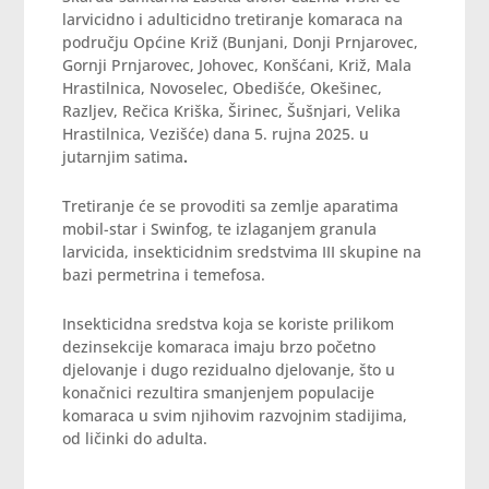
larvicidno i adulticidno tretiranje komaraca na
području Općine Križ (Bunjani, Donji Prnjarovec,
Gornji Prnjarovec, Johovec, Konšćani, Križ, Mala
Hrastilnica, Novoselec, Obedišće, Okešinec,
Razljev, Rečica Kriška, Širinec, Šušnjari, Velika
Hrastilnica, Vezišće) dana 5. rujna 2025. u
jutarnjim satima
.
Tretiranje će se provoditi sa zemlje aparatima
mobil-star i Swinfog, te izlaganjem granula
larvicida, insekticidnim sredstvima III skupine na
bazi permetrina i temefosa.
Insekticidna sredstva koja se koriste prilikom
dezinsekcije komaraca imaju brzo početno
djelovanje i dugo rezidualno djelovanje, što u
konačnici rezultira smanjenjem populacije
komaraca u svim njihovim razvojnim stadijima,
od ličinki do adulta.