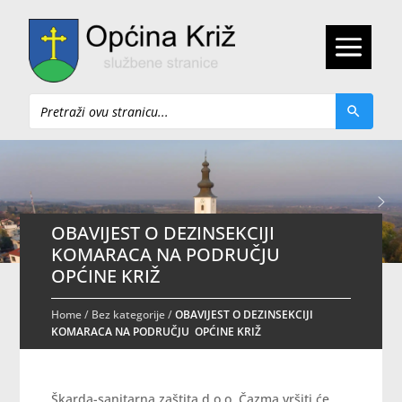
Pretraži
OBAVIJEST O DEZINSEKCIJI
KOMARACA NA PODRUČJU
OPĆINE KRIŽ
Home
/
Bez kategorije
/
OBAVIJEST O DEZINSEKCIJI
KOMARACA NA PODRUČJU OPĆINE KRIŽ
Škarda-sanitarna zaštita d.o.o. Čazma vršiti će