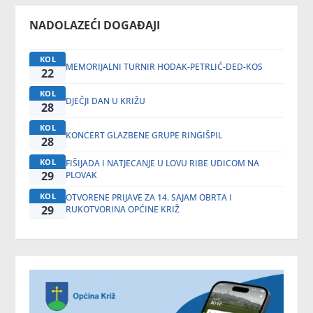
NADOLAZEĆI DOGAĐAJI
KOL
MEMORIJALNI TURNIR HODAK-PETRLIĆ-DED-KOS
22
KOL
DJEČJI DAN U KRIŽU
28
KOL
KONCERT GLAZBENE GRUPE RINGIŠPIL
28
KOL
FIŠIJADA I NATJECANJE U LOVU RIBE UDICOM NA
29
PLOVAK
KOL
OTVORENE PRIJAVE ZA 14. SAJAM OBRTA I
29
RUKOTVORINA OPĆINE KRIŽ