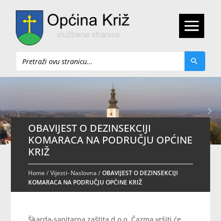
Pretraži
OBAVIJEST O DEZINSEKCIJI
KOMARACA NA PODRUČJU OPĆINE
KRIŽ
Home
/
Vijesti- Naslovna
/
OBAVIJEST O DEZINSEKCIJI
KOMARACA NA PODRUČJU OPĆINE KRIŽ
Škarda-sanitarna zaštita d.o.o. Čazma vršiti će