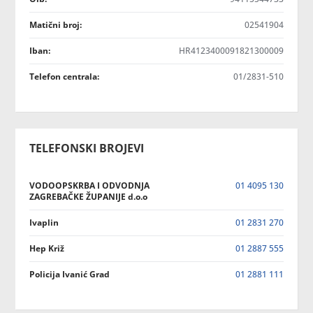
Matični broj:
02541904
Iban:
HR4123400091821300009
Telefon centrala:
01/2831-510
TELEFONSKI BROJEVI
VODOOPSKRBA I ODVODNJA
01 4095 130
ZAGREBAČKE ŽUPANIJE d.o.o
Ivaplin
01 2831 270
Hep Križ
01 2887 555
Policija Ivanić Grad
01 2881 111