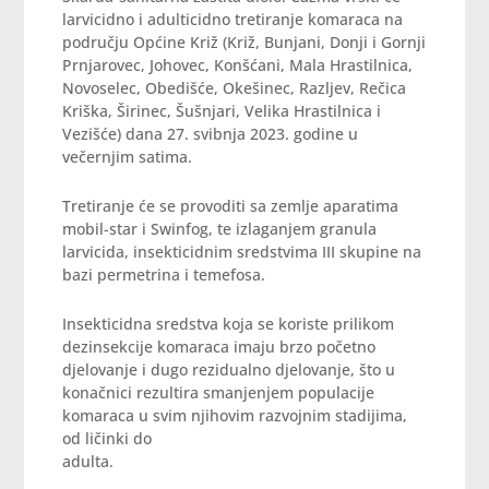
larvicidno i adulticidno tretiranje komaraca na
području Općine Križ (Križ, Bunjani, Donji i Gornji
Prnjarovec, Johovec, Konšćani, Mala Hrastilnica,
Novoselec, Obedišće, Okešinec, Razljev, Rečica
Kriška, Širinec, Šušnjari, Velika Hrastilnica i
Vezišće) dana 27. svibnja 2023. godine u
večernjim satima.
Tretiranje će se provoditi sa zemlje aparatima
mobil-star i Swinfog, te izlaganjem granula
larvicida, insekticidnim sredstvima III skupine na
bazi permetrina i temefosa.
Insekticidna sredstva koja se koriste prilikom
dezinsekcije komaraca imaju brzo početno
djelovanje i dugo rezidualno djelovanje, što u
konačnici rezultira smanjenjem populacije
komaraca u svim njihovim razvojnim stadijima,
od ličinki do
adulta.