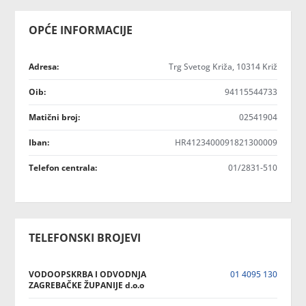
OPĆE INFORMACIJE
Adresa:
Trg Svetog Križa, 10314 Križ
Oib:
94115544733
Matični broj:
02541904
Iban:
HR4123400091821300009
Telefon centrala:
01/2831-510
TELEFONSKI BROJEVI
VODOOPSKRBA I ODVODNJA
01 4095 130
ZAGREBAČKE ŽUPANIJE d.o.o