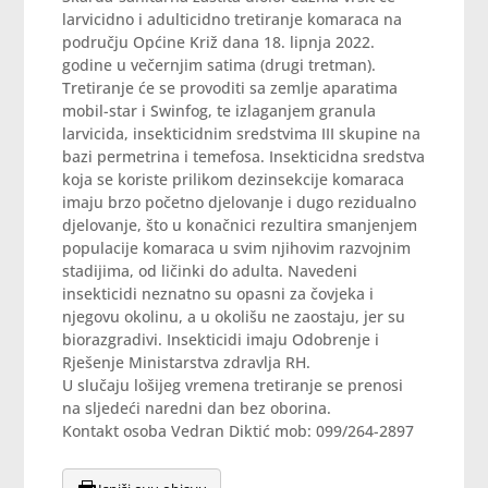
larvicidno i adulticidno tretiranje komaraca na
području Općine Križ dana 18. lipnja 2022.
godine u večernjim satima (drugi tretman).
Tretiranje će se provoditi sa zemlje aparatima
mobil-star i Swinfog, te izlaganjem granula
larvicida, insekticidnim sredstvima III skupine na
bazi permetrina i temefosa. Insekticidna sredstva
koja se koriste prilikom dezinsekcije komaraca
imaju brzo početno djelovanje i dugo rezidualno
djelovanje, što u konačnici rezultira smanjenjem
populacije komaraca u svim njihovim razvojnim
stadijima, od ličinki do adulta. Navedeni
insekticidi neznatno su opasni za čovjeka i
njegovu okolinu, a u okolišu ne zaostaju, jer su
biorazgradivi. Insekticidi imaju Odobrenje i
Rješenje Ministarstva zdravlja RH.
U slučaju lošijeg vremena tretiranje se prenosi
na sljedeći naredni dan bez oborina.
Kontakt osoba Vedran Diktić mob: 099/264-2897