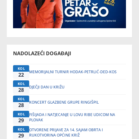
NADOLAZEĆI DOGAĐAJI
KOL
MEMORIJALNI TURNIR HODAK-PETRLIĆ-DED-KOS
22
KOL
DJEČJI DAN U KRIŽU
28
KOL
KONCERT GLAZBENE GRUPE RINGIŠPIL
28
KOL
FIŠIJADA I NATJECANJE U LOVU RIBE UDICOM NA
29
PLOVAK
KOL
OTVORENE PRIJAVE ZA 14. SAJAM OBRTA I
29
RUKOTVORINA OPĆINE KRIŽ