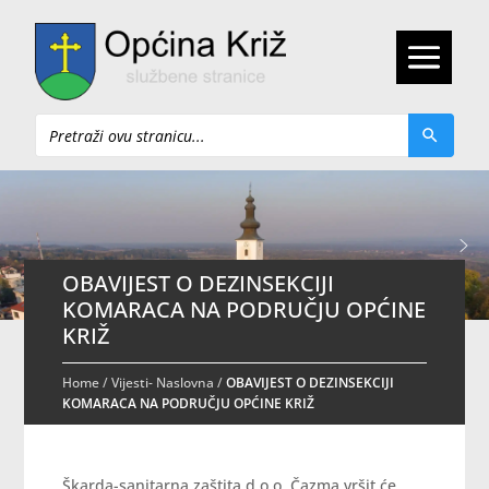
Pretraži
OBAVIJEST O DEZINSEKCIJI
KOMARACA NA PODRUČJU OPĆINE
KRIŽ
Home
/
Vijesti- Naslovna
/
OBAVIJEST O DEZINSEKCIJI
KOMARACA NA PODRUČJU OPĆINE KRIŽ
Škarda-sanitarna zaštita d.o.o. Čazma vršit će