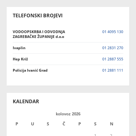
TELEFONSKI BROJEVI
VODOOPSKRBA I ODVODNJA
01 4095 130
ZAGREBAČKE ŽUPANIJE d.o.o
Ivaplin
01 2831 270
Hep Križ
01 2887 555
Policija Ivanić Grad
01 2881 111
KALENDAR
kolovoz 2026
P
U
S
Č
P
S
N
1
2