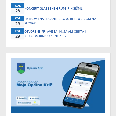
KOL
KONCERT GLAZBENE GRUPE RINGIŠPIL
28
KOL
FIŠIJADA I NATJECANJE U LOVU RIBE UDICOM NA
29
PLOVAK
KOL
OTVORENE PRIJAVE ZA 14. SAJAM OBRTA I
29
RUKOTVORINA OPĆINE KRIŽ