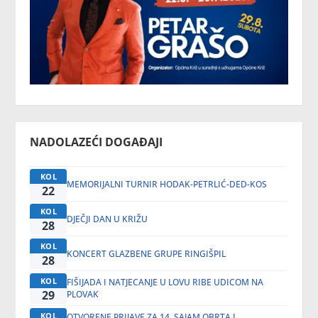
NADOLAZEĆI DOGAĐAJI
KOL
MEMORIJALNI TURNIR HODAK-PETRLIĆ-DED-KOS
22
KOL
DJEČJI DAN U KRIŽU
28
KOL
KONCERT GLAZBENE GRUPE RINGIŠPIL
28
KOL
FIŠIJADA I NATJECANJE U LOVU RIBE UDICOM NA
29
PLOVAK
KOL
OTVORENE PRIJAVE ZA 14. SAJAM OBRTA I