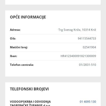
OPĆE INFORMACIJE
Adresa:
Trg Svetog Križa, 10314 Križ
Oib:
94115544733
Matični broj:
02541904
Iban:
HR4123400091821300009
Telefon centrala:
01/2831-510
TELEFONSKI BROJEVI
VODOOPSKRBA I ODVODNJA
01 4095 130
ZAGREBAČKE ŽUPANIJE d.o.o