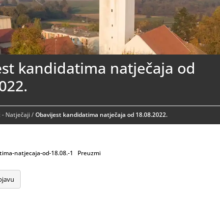
st kandidatima natječaja od
022.
ć - Natječaji
/
Obavijest kandidatima natječaja od 18.08.2022.
tima-natjecaja-od-18.08.-1
Preuzmi
bjavu