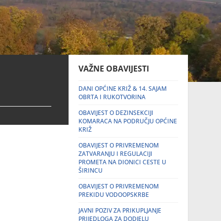
VAŽNE OBAVIJESTI
DANI OPĆINE KRIŽ & 14. SAJAM
OBRTA I RUKOTVORINA
OBAVIJEST O DEZINSEKCIJI
KOMARACA NA PODRUČJU OPĆINE
KRIŽ
OBAVIJEST O PRIVREMENOM
ZATVARANJU I REGULACIJI
PROMETA NA DIONICI CESTE U
ŠIRINCU
OBAVIJEST O PRIVREMENOM
PREKIDU VODOOPSKRBE
JAVNI POZIV ZA PRIKUPLJANJE
PRIJEDLOGA ZA DODJELU