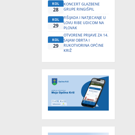
KOL
KONCERT GLAZBENE
28
GRUPE RINGIŠPIL
FIŠIJADA I NATJECANJE U
KOL
LOVU RIBE UDICOM NA
29
PLOVAK
OTVORENE PRIJAVE ZA 14.
KOL
SAJAM OBRTA I
29
RUKOTVORINA OPĆINE
KRIŽ