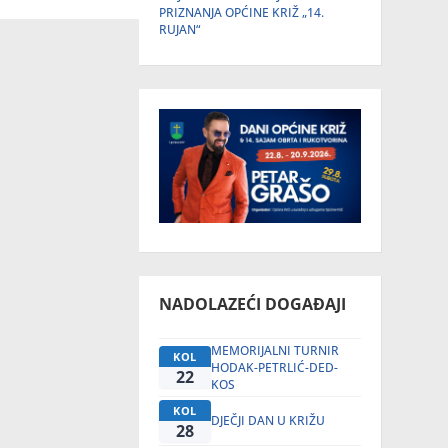
PRIZNANJA OPĆINE KRIŽ „14.
RUJAN“
NADOLAZEĆI DOGAĐAJI
MEMORIJALNI TURNIR
KOL
HODAK-PETRLIĆ-DED-
22
KOS
KOL
DJEČJI DAN U KRIŽU
28