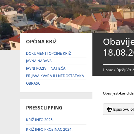
Obavije
OPĆINA KRIŽ
18.08.2
DOKUMENTI OPĆINE KRIŽ
JAVNA NABAVA
JAVNI POZIVI I NATJEČAJI
Home
/
Dječji Vrti
PRIJAVA KVARA ILI NEDOSTATAKA
OBRASCI
Obavijest-kandida
PRESSCLIPPING
Ispiši ovu o
KRIŽ INFO 2025.
KRIŽ INFO PROSINAC 2024.