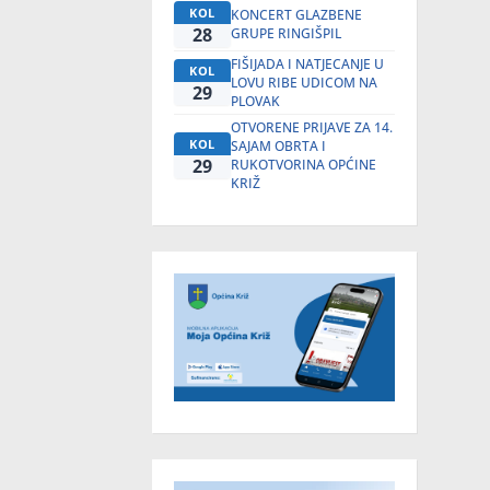
KOL
KONCERT GLAZBENE
28
GRUPE RINGIŠPIL
FIŠIJADA I NATJECANJE U
KOL
LOVU RIBE UDICOM NA
29
PLOVAK
OTVORENE PRIJAVE ZA 14.
KOL
SAJAM OBRTA I
29
RUKOTVORINA OPĆINE
KRIŽ