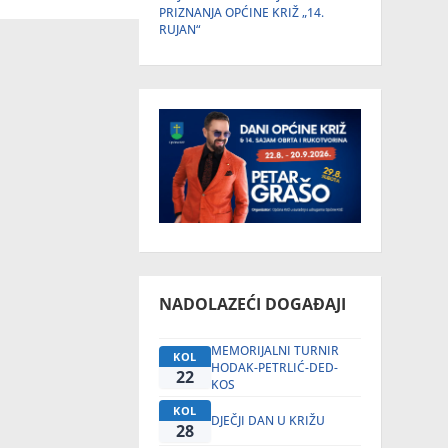
PRIZNANJA OPĆINE KRIŽ „14.
RUJAN“
NADOLAZEĆI DOGAĐAJI
MEMORIJALNI TURNIR
KOL
HODAK-PETRLIĆ-DED-
22
KOS
KOL
DJEČJI DAN U KRIŽU
28