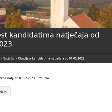
st kandidatima natječaja od
023.
ć - Natječaji
/
Obavijest kandidatima natječaja od 01.02.2023.
tima-natj.-od-01.02.2023.
Preuzmi
bjavu