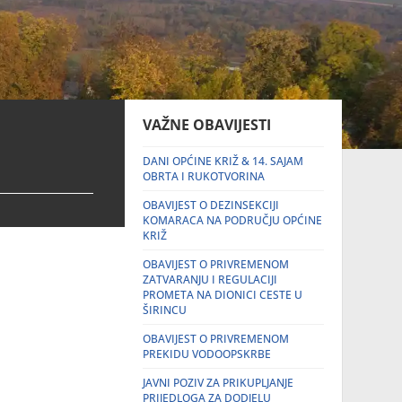
VAŽNE OBAVIJESTI
DANI OPĆINE KRIŽ & 14. SAJAM
OBRTA I RUKOTVORINA
OBAVIJEST O DEZINSEKCIJI
KOMARACA NA PODRUČJU OPĆINE
KRIŽ
OBAVIJEST O PRIVREMENOM
ZATVARANJU I REGULACIJI
PROMETA NA DIONICI CESTE U
ŠIRINCU
OBAVIJEST O PRIVREMENOM
PREKIDU VODOOPSKRBE
JAVNI POZIV ZA PRIKUPLJANJE
PRIJEDLOGA ZA DODJELU