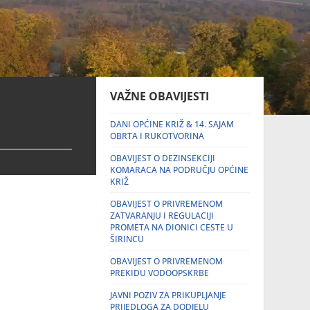
VAŽNE OBAVIJESTI
DANI OPĆINE KRIŽ & 14. SAJAM
OBRTA I RUKOTVORINA
OBAVIJEST O DEZINSEKCIJI
KOMARACA NA PODRUČJU OPĆINE
KRIŽ
OBAVIJEST O PRIVREMENOM
ZATVARANJU I REGULACIJI
PROMETA NA DIONICI CESTE U
ŠIRINCU
OBAVIJEST O PRIVREMENOM
PREKIDU VODOOPSKRBE
JAVNI POZIV ZA PRIKUPLJANJE
PRIJEDLOGA ZA DODJELU