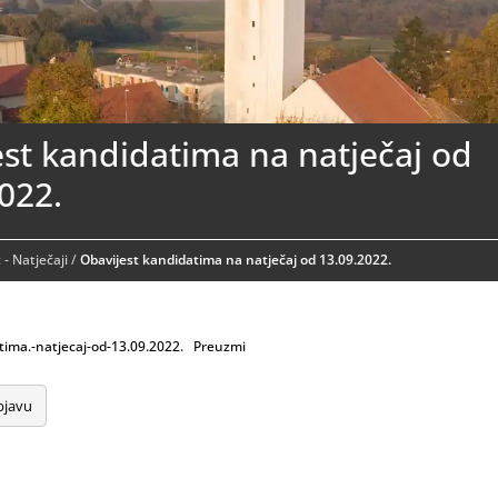
st kandidatima na natječaj od
022.
ć - Natječaji
/
Obavijest kandidatima na natječaj od 13.09.2022.
tima.-natjecaj-od-13.09.2022.
Preuzmi
bjavu