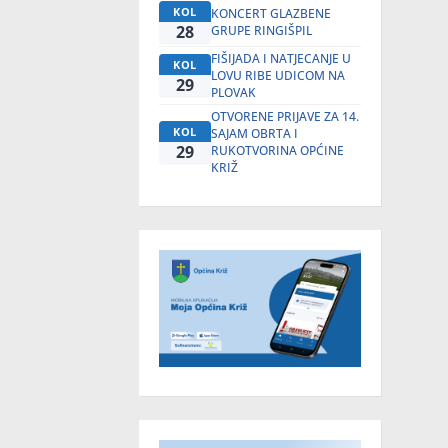
KOL
KONCERT GLAZBENE
28
GRUPE RINGIŠPIL
FIŠIJADA I NATJECANJE U
KOL
LOVU RIBE UDICOM NA
29
PLOVAK
OTVORENE PRIJAVE ZA 14.
KOL
SAJAM OBRTA I
29
RUKOTVORINA OPĆINE
KRIŽ