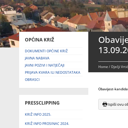
Obavije
OPĆINA KRIŽ
13.09.2
DOKUMENTI OPĆINE KRIŽ
JAVNA NABAVA
JAVNI POZIVI I NATJEČAJI
Home
/
Dječji Vrti
PRIJAVA KVARA ILI NEDOSTATAKA
OBRASCI
Obavijest-kandida
PRESSCLIPPING
Ispiši ovu o
KRIŽ INFO 2025.
KRIŽ INFO PROSINAC 2024.