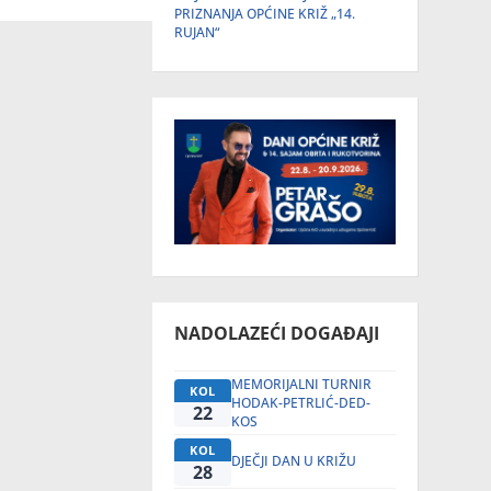
PRIZNANJA OPĆINE KRIŽ „14.
RUJAN“
NADOLAZEĆI DOGAĐAJI
MEMORIJALNI TURNIR
KOL
HODAK-PETRLIĆ-DED-
22
KOS
KOL
DJEČJI DAN U KRIŽU
28