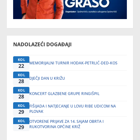
NADOLAZEĆI DOGAĐAJI
KOL
MEMORIJALNI TURNIR HODAK-PETRLIĆ-DED-KOS
22
KOL
DJEČJI DAN U KRIŽU
28
KOL
KONCERT GLAZBENE GRUPE RINGIŠPIL
28
KOL
FIŠIJADA I NATJECANJE U LOVU RIBE UDICOM NA
29
PLOVAK
KOL
OTVORENE PRIJAVE ZA 14. SAJAM OBRTA I
29
RUKOTVORINA OPĆINE KRIŽ