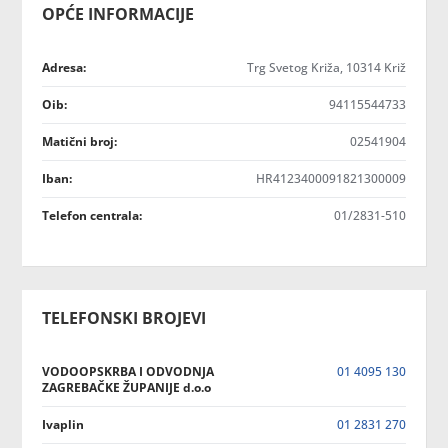
OPĆE INFORMACIJE
Adresa:
Trg Svetog Križa, 10314 Križ
Oib:
94115544733
Matični broj:
02541904
Iban:
HR4123400091821300009
Telefon centrala:
01/2831-510
TELEFONSKI BROJEVI
VODOOPSKRBA I ODVODNJA
01 4095 130
ZAGREBAČKE ŽUPANIJE d.o.o
Ivaplin
01 2831 270