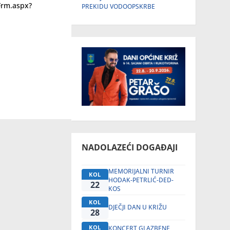
Frm.aspx?
PREKIDU VODOOPSKRBE
NADOLAZEĆI DOGAĐAJI
MEMORIJALNI TURNIR
KOL
HODAK-PETRLIĆ-DED-
22
KOS
KOL
DJEČJI DAN U KRIŽU
28
KOL
KONCERT GLAZBENE