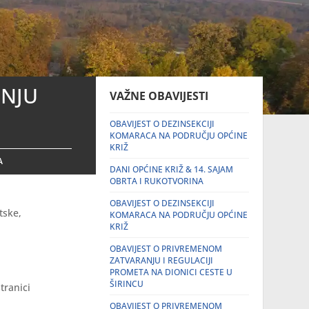
DNJU
VAŽNE OBAVIJESTI
OBAVIJEST O DEZINSEKCIJI
KOMARACA NA PODRUČJU OPĆINE
KRIŽ
A
DANI OPĆINE KRIŽ & 14. SAJAM
OBRTA I RUKOTVORINA
OBAVIJEST O DEZINSEKCIJI
tske,
KOMARACA NA PODRUČJU OPĆINE
KRIŽ
OBAVIJEST O PRIVREMENOM
ZATVARANJU I REGULACIJI
PROMETA NA DIONICI CESTE U
ŠIRINCU
tranici
OBAVIJEST O PRIVREMENOM