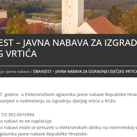
EST – JAVNA NABAVA ZA IZGRA
G VRTIĆA
a i javna nabava
/
OBAVIJEST – JAVNA NABAVA ZA IZGRADNJU DJEČJEG VRTIĆ
7. godine u Elektroničkom oglasniku javne nabave Republike Hrva
bavijest o nadmetanju za izgradnju dječjeg vrtića u Križu.
017/S 0F2-0016994
o nabavi se ne naplaćuje.
o nabavi može se preuzeti u elektronskom obliku na internetskoj s
oglasnika javne nabave Republike Hrvatske: