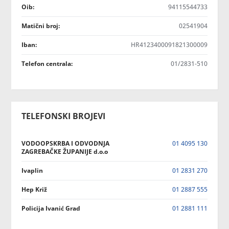
Oib:
94115544733
Matični broj:
02541904
Iban:
HR4123400091821300009
Telefon centrala:
01/2831-510
TELEFONSKI BROJEVI
VODOOPSKRBA I ODVODNJA
01 4095 130
ZAGREBAČKE ŽUPANIJE d.o.o
Ivaplin
01 2831 270
Hep Križ
01 2887 555
Policija Ivanić Grad
01 2881 111