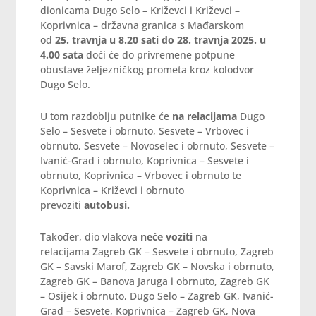
dionicama Dugo Selo – Križevci i Križevci –
Koprivnica – državna granica s Mađarskom
od
25. travnja u 8.20 sati do 28. travnja 2025. u
4.00 sata
doći će do privremene potpune
obustave željezničkog prometa kroz kolodvor
Dugo Selo.
U tom razdoblju putnike će
na relacijama
Dugo
Selo – Sesvete i obrnuto, Sesvete – Vrbovec i
obrnuto, Sesvete – Novoselec i obrnuto, Sesvete –
Ivanić-Grad i obrnuto, Koprivnica – Sesvete i
obrnuto, Koprivnica – Vrbovec i obrnuto te
Koprivnica – Križevci i obrnuto
prevoziti
autobusi.
Također, dio vlakova
neće voziti
na
relacijama Zagreb GK – Sesvete i obrnuto, Zagreb
GK – Savski Marof, Zagreb GK – Novska i obrnuto,
Zagreb GK – Banova Jaruga i obrnuto, Zagreb GK
– Osijek i obrnuto, Dugo Selo – Zagreb GK, Ivanić-
Grad – Sesvete, Koprivnica – Zagreb GK, Nova