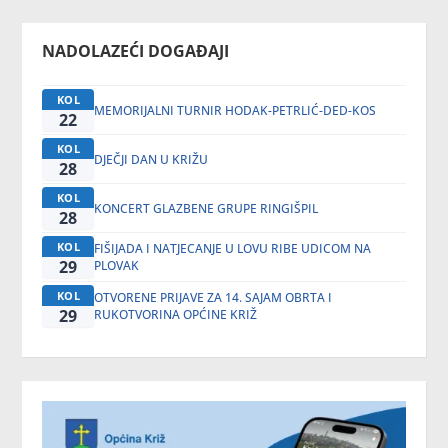
NADOLAZEĆI DOGAĐAJI
KOL
MEMORIJALNI TURNIR HODAK-PETRLIĆ-DED-KOS
22
KOL
DJEČJI DAN U KRIŽU
28
KOL
KONCERT GLAZBENE GRUPE RINGIŠPIL
28
KOL
FIŠIJADA I NATJECANJE U LOVU RIBE UDICOM NA
29
PLOVAK
KOL
OTVORENE PRIJAVE ZA 14. SAJAM OBRTA I
29
RUKOTVORINA OPĆINE KRIŽ