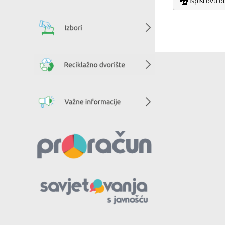
Ispiši ovu o