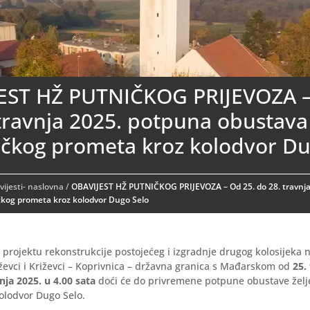
EST HŽ PUTNIČKOG PRIJEVOZA –
travnja 2025. potpuna obustava
ničkog prometa kroz kolodvor Du
ijesti- naslovna
/
OBAVIJEST HŽ PUTNIČKOG PRIJEVOZA – Od 25. do 28. travnj
čkog prometa kroz kolodvor Dugo Selo
projektu rekonstrukcije postojećeg i izgradnje drugog kolosijeka
ževci i Križevci – Koprivnica – državna granica s Mađarskom od
25.
vnja 2025. u 4.00 sata
doći će do privremene potpune obustave želj
olodvor Dugo Selo.