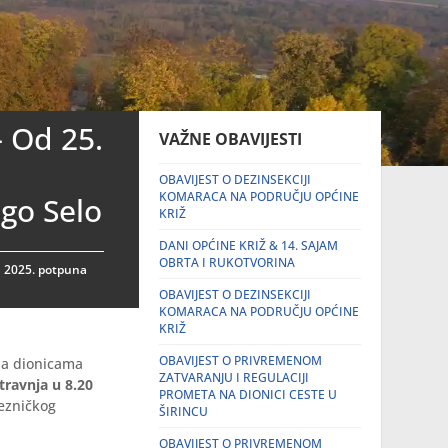
 Od 25.
VAŽNE OBAVIJESTI
OBAVIJEST O DEZINSEKCIJI
KOMARACA NA PODRUČJU OPĆINE
go Selo
KRIŽ
DANI OPĆINE KRIŽ & 14. SAJAM
OBRTA I RUKOTVORINA
a 2025. potpuna
OBAVIJEST O DEZINSEKCIJI
KOMARACA NA PODRUČJU OPĆINE
KRIŽ
OBAVIJEST O PRIVREMENOM
 na dionicama
ZATVARANJU I REGULACIJI
 travnja u 8.20
PROMETA NA DIONICI CESTE U
ezničkog
ŠIRINCU
OBAVIJEST O PRIVREMENOM