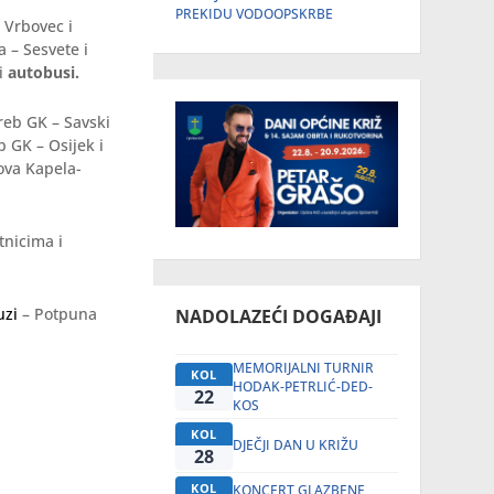
PREKIDU VODOOPSKRBE
 Vrbovec i
a – Sesvete i
ti
autobusi.
reb GK – Savski
 GK – Osijek i
ova Kapela-
tnicima i
uzi
– Potpuna
NADOLAZEĆI DOGAĐAJI
MEMORIJALNI TURNIR
KOL
HODAK-PETRLIĆ-DED-
22
KOS
KOL
DJEČJI DAN U KRIŽU
28
KOL
KONCERT GLAZBENE