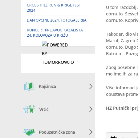
CROSS HILL RUN & KRIGL FEST
U tom razdoblj
2024.
obrnuto, Sesvet
obrnuto, Kopriv
DAN OPĆINE 2024. FOTOGALERIJA
KONCERT PRLJAVOG KAZALIŠTA
Također, dio v
24. KOLOVOZA U KRIŽU
Marof, Zagreb G
obrnuto, Dugo S
Batrina – Požeg
Zbog posebne r
molimo ih za r
Više informaci
obustava prome
HŽ Putnički pri