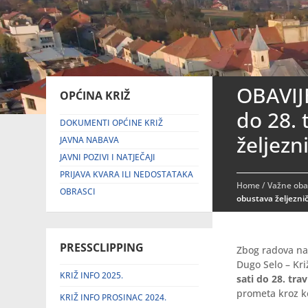
OBAVIJ
OPĆINA KRIŽ
do 28. 
DOKUMENTI OPĆINE KRIŽ
željez
JAVNA NABAVA
JAVNI POZIVI I NATJEČAJI
PRIJAVA KVARA ILI NEDOSTATAKA
Home
/
Važne obav
OBRASCI
obustava željezni
PRESSCLIPPING
Zbog radova na 
Dugo Selo – Kri
KRIŽ INFO 2025.
sati do 28. tra
prometa kroz k
KRIŽ INFO PROSINAC 2024.