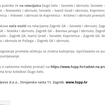
u putnike će
na relacijama
Dugo Selo – Sesvete i obrnuto, Sesvete –
e – Novoselec i obrnuto, Sesvete – Ivanić-Grad i obrnuto, Koprivnic
nica – Vrbovec i obrnuto te Koprivnica – Križevci i obrnuto prevozi
lakova
neće voziti
na relacijama Zagreb GK – Sesvete i obrnuto, Zag
K – Novska i obrnuto, Zagreb GK – Banova Jaruga i obrnuto, Zagreb
elo – Zagreb GK, Ivanić-Grad – Sesvete, Koprivnica – Zagreb GK, N
a i obrnuto te Požega – Zagreb GK i obrnuto.
egulacije prometa očekuju se znatna kašnjenja. Ispričavamo se pu
azumijevanje.
ja o radovima možete pronaći na
https://www.hzpp.hr/radovi-na-pr
ta kroz kolodvor Dugo Selo.
jevoz d.o.o., Strojarska cesta 11, Zagreb,
www.hzpp.hr